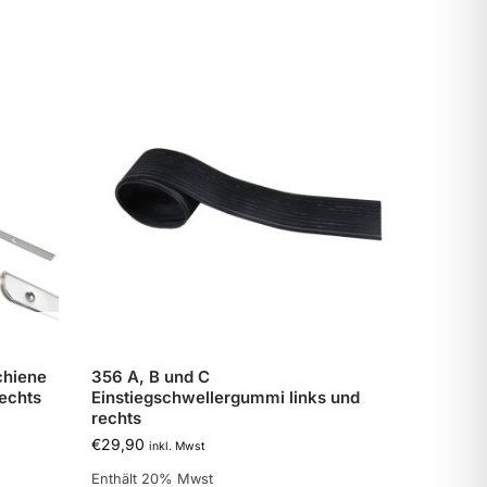
chiene
356 A, B und C
echts
Einstiegschwellergummi links und
rechts
€
29,90
inkl. Mwst
Enthält 20% Mwst