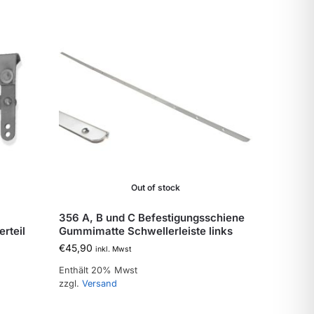
Out of stock
356 A, B und C Befestigungsschiene
rteil
Gummimatte Schwellerleiste links
€
45,90
inkl. Mwst
Enthält 20% Mwst
zzgl.
Versand