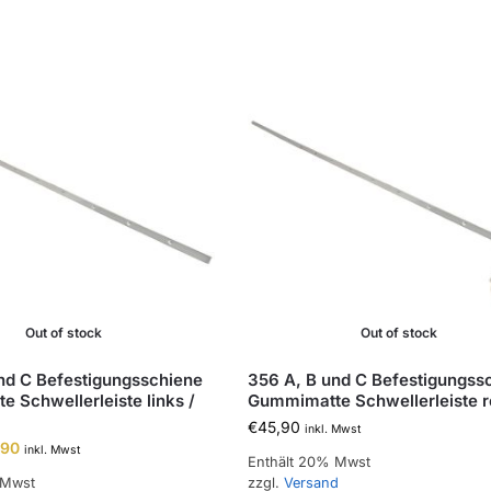
Out of stock
Out of stock
nd C Befestigungsschiene
356 A, B und C Befestigungss
 Schwellerleiste links /
Gummimatte Schwellerleiste r
€
45,90
inkl. Mwst
,90
inkl. Mwst
Enthält 20% Mwst
 Mwst
zzgl.
Versand