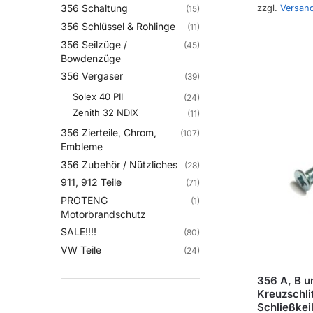
356 Schaltung
zzgl.
Versan
(15)
356 Schlüssel & Rohlinge
(11)
356 Seilzüge /
(45)
Bowdenzüge
356 Vergaser
(39)
Solex 40 PII
(24)
Zenith 32 NDIX
(11)
356 Zierteile, Chrom,
(107)
Embleme
356 Zubehör / Nützliches
(28)
911, 912 Teile
(71)
PROTENG
(1)
Motorbrandschutz
SALE!!!!
(80)
VW Teile
(24)
356 A, B u
Kreuzschli
Schließkei