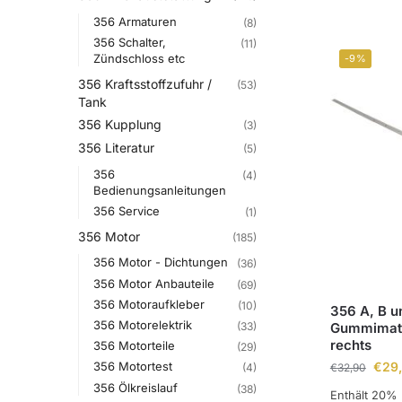
356 Armaturen
(8)
356 Schalter,
(11)
Zündschloss etc
-9%
356 Kraftsstoffzufuhr /
(53)
Tank
356 Kupplung
(3)
356 Literatur
(5)
356
(4)
Bedienungsanleitungen
356 Service
(1)
356 Motor
(185)
356 Motor - Dichtungen
(36)
356 Motor Anbauteile
(69)
356 Motoraufkleber
(10)
356 A, B u
356 Motorelektrik
Gummimatte
(33)
rechts
356 Motorteile
(29)
€
29
356 Motortest
€
32,90
(4)
356 Ölkreislauf
(38)
Enthält 20%