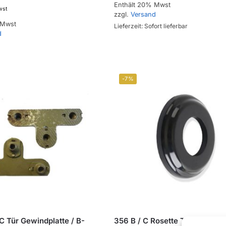
Enthält 20% Mwst
wst
zzgl.
Versand
 Mwst
Lieferzeit: Sofort lieferbar
d
-7%
C Tür Gewindplatte / B-
356 B / C Rosette Türöffner,