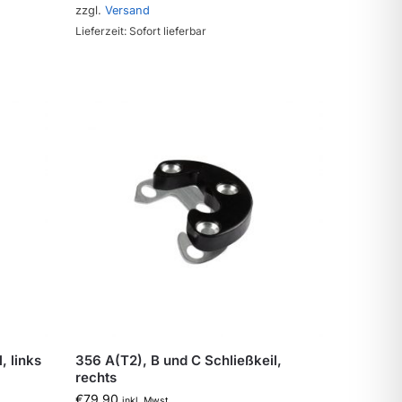
zzgl.
Versand
Lieferzeit: Sofort lieferbar
, links
356 A(T2), B und C Schließkeil,
rechts
€
79,90
inkl. Mwst