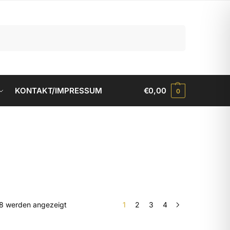
Suchen
KONTAKT/IMPRESSUM
€
0,00
0
38 werden angezeigt
1
2
3
4