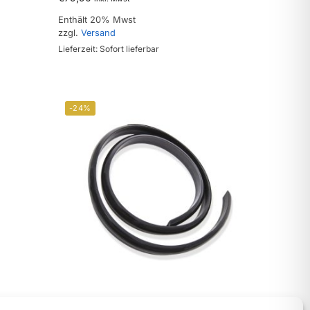
Enthält 20% Mwst
zzgl.
Versand
Lieferzeit: Sofort lieferbar
-24%
356 B und C Dichtring / Keder /