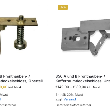
-17%
B Fronthauben- /
356 A und B Fronthauben- /
deckelschloss, Oberteil
Kofferraumdeckelschloss, Unte
9,00
€
149,00
–
€
189,00
inkl. Mwst
inkl. Mwst
 Mwst
Enthält 20% Mwst
d
zzgl.
Versand
ort lieferbar
Lieferzeit: Sofort lieferbar