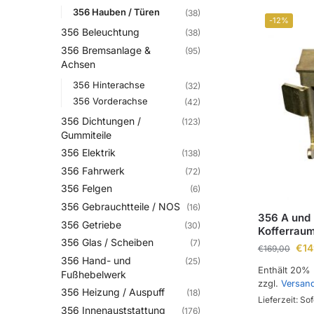
356 Hauben / Türen
(38)
-12%
356 Beleuchtung
(38)
356 Bremsanlage &
(95)
Achsen
356 Hinterachse
(32)
356 Vorderachse
(42)
356 Dichtungen /
(123)
Gummiteile
356 Elektrik
(138)
356 Fahrwerk
(72)
356 Felgen
(6)
356 Gebrauchtteile / NOS
(16)
356 A und 
356 Getriebe
(30)
Kofferraum
356 Glas / Scheiben
(7)
€
14
€
169,00
356 Hand- und
(25)
Enthält 20%
Fußhebelwerk
zzgl.
Versan
356 Heizung / Auspuff
(18)
Lieferzeit: Sof
356 Innenauststattung
(176)