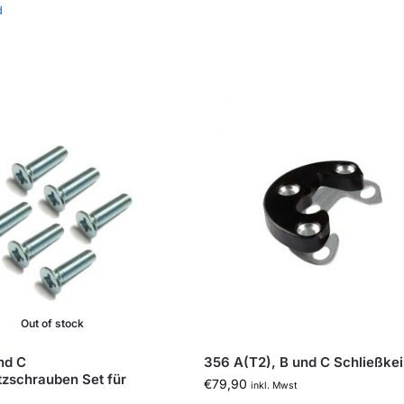
d
Out of stock
nd C
356 A(T2), B und C Schließkeil
tzschrauben Set für
€
79,90
inkl. Mwst
l