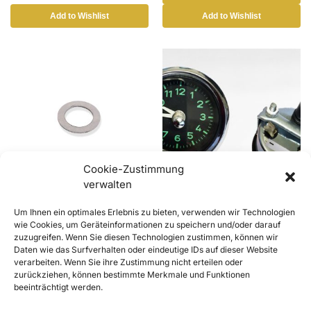
Add to Wishlist
Add to Wishlist
Cookie-Zustimmung
Out of stock
verwalten
356 Scheibe für
Quartzuhr für Armaturenbrett
Um Ihnen ein optimales Erlebnis zu bieten, verwenden wir Technologien
Drehzahlmesserritzel bei
für 356A, B und C, 12V, VDO
wie Cookies, um Geräteinformationen zu speichern und/oder darauf
Ölpumpe
Style (50-65)
zuzugreifen. Wenn Sie diesen Technologien zustimmen, können wir
€
4,90
€
190,00
inkl. Mwst
inkl. Mwst
Daten wie das Surfverhalten oder eindeutige IDs auf dieser Website
Enthält 20% Mwst
Enthält 20% Mwst
verarbeiten. Wenn Sie ihre Zustimmung nicht erteilen oder
zzgl.
Versand
zzgl.
Versand
zurückziehen, können bestimmte Merkmale und Funktionen
beeinträchtigt werden.
Lieferzeit: Sofort lieferbar
Weiterlesen