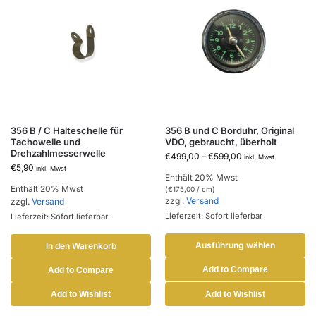
356 B / C Halteschelle für
356 B und C Borduhr, Original
Tachowelle und
VDO, gebraucht, überholt
Drehzahlmesserwelle
€
499,00
–
€
599,00
inkl. Mwst
€
5,90
inkl. Mwst
Enthält 20% Mwst
Enthält 20% Mwst
(
€
175,00
/ cm)
zzgl.
Versand
zzgl.
Versand
Lieferzeit: Sofort lieferbar
Lieferzeit: Sofort lieferbar
Ausführung wählen
In den Warenkorb
Add to Compare
Add to Compare
Add to Wishlist
Add to Wishlist