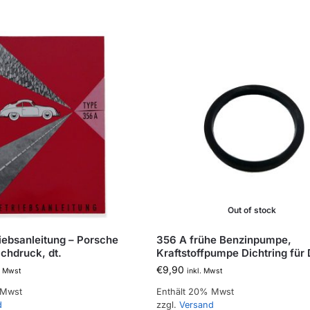
Out of stock
iebsanleitung – Porsche
356 A frühe Benzinpumpe,
achdruck, dt.
Kraftstoffpumpe Dichtring für
€
9,90
. Mwst
inkl. Mwst
 Mwst
Enthält 20% Mwst
d
zzgl.
Versand