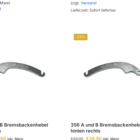
 Mwst
zzgl.
Versand
d
Lieferzeit: Sofort lieferbar
-20%
 B Bremsbackenhebel
356 A und B Bremsbackenheb
s
hinten rechts
,90
€
39,90
€
49,90
inkl. Mwst
inkl. Mwst