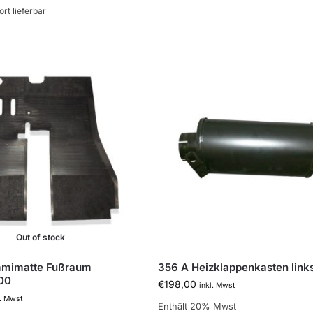
ort lieferbar
Out of stock
mimatte Fußraum
356 A Heizklappenkasten link
00
€
198,00
inkl. Mwst
l. Mwst
Enthält 20% Mwst