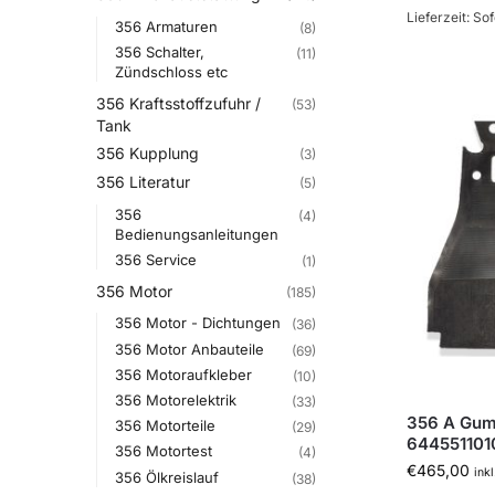
Lieferzeit: Sof
356 Armaturen
(8)
356 Schalter,
(11)
Zündschloss etc
356 Kraftsstoffzufuhr /
(53)
Tank
356 Kupplung
(3)
356 Literatur
(5)
356
(4)
Bedienungsanleitungen
356 Service
(1)
356 Motor
(185)
356 Motor - Dichtungen
(36)
356 Motor Anbauteile
(69)
356 Motoraufkleber
(10)
356 Motorelektrik
(33)
356 A Gum
356 Motorteile
(29)
644551101
356 Motortest
(4)
€
465,00
ink
356 Ölkreislauf
(38)