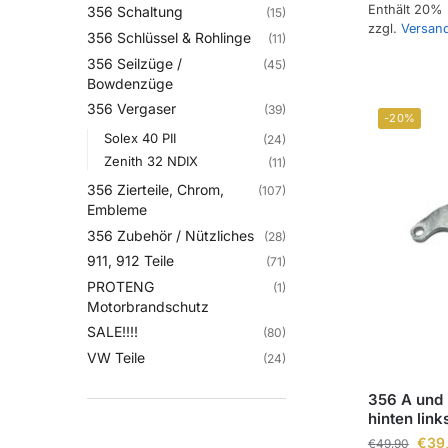
Enthält 20%
356 Schaltung
(15)
zzgl.
Versan
356 Schlüssel & Rohlinge
(11)
356 Seilzüge /
(45)
Bowdenzüge
356 Vergaser
(39)
-20%
Solex 40 PII
(24)
Zenith 32 NDIX
(11)
356 Zierteile, Chrom,
(107)
Embleme
356 Zubehör / Nützliches
(28)
911, 912 Teile
(71)
PROTENG
(1)
Motorbrandschutz
SALE!!!!
(80)
VW Teile
(24)
356 A und
hinten link
€
39
€
49,90