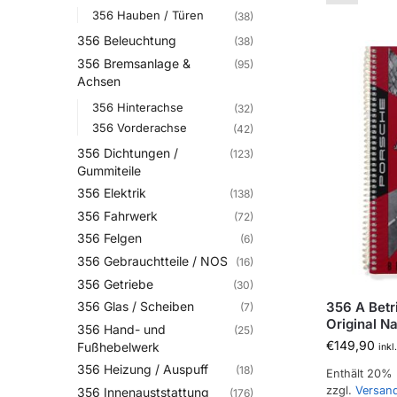
356 Hauben / Türen
(38)
356 Beleuchtung
(38)
356 Bremsanlage &
(95)
Achsen
356 Hinterachse
(32)
356 Vorderachse
(42)
356 Dichtungen /
(123)
Gummiteile
356 Elektrik
(138)
356 Fahrwerk
(72)
356 Felgen
(6)
356 Gebrauchtteile / NOS
(16)
356 Getriebe
(30)
356 A Betr
356 Glas / Scheiben
(7)
Original N
356 Hand- und
(25)
€
149,90
Fußhebelwerk
inkl
356 Heizung / Auspuff
(18)
Enthält 20%
zzgl.
Versan
356 Innenauststattung
(176)