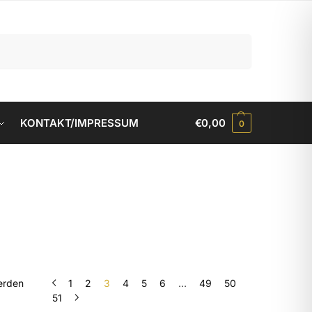
Suchen
KONTAKT/IMPRESSUM
€
0,00
0
erden
1
2
3
4
5
6
…
49
50
51