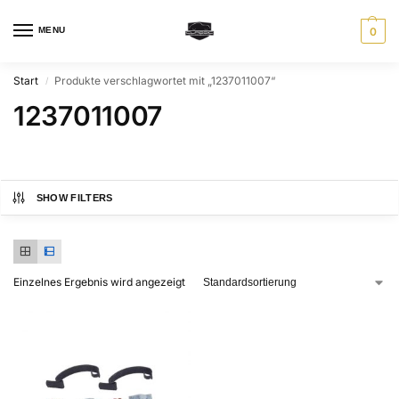
MENU
0
Start
Produkte verschlagwortet mit „1237011007“
/
1237011007
SHOW FILTERS
Einzelnes Ergebnis wird angezeigt