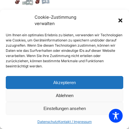
Cookie-Zustimmung
verwalten
Zündverteiler Clips für 356
Um Ihnen ein optimales Erlebnis zu bieten, verwenden wir Technologien
€
29,90
inkl. Mwst
wie Cookies, um Geräteinformationen zu speichern und/oder darauf
zuzugreifen. Wenn Sie diesen Technologien zustimmen, können wir
Enthält 20% Mwst
Daten wie das Surfverhalten oder eindeutige IDs auf dieser Website
zzgl.
Versand
verarbeiten. Wenn Sie ihre Zustimmung nicht erteilen oder
Lieferzeit: ca. 10 Werktage
zurückziehen, können bestimmte Merkmale und Funktionen
beeinträchtigt werden.
In den Warenkorb
Add to Compare
Akzeptieren
Add to Wishlist
Ablehnen
Einzelnes Ergebnis wird angezeigt
Einstellungen ansehen
Datenschutz
Kontakt / Impressum