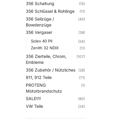
356 Schaltung
(15)
356 Schlüssel & Rohlinge
(11)
356 Seilzüge /
(45)
Bowdenzüge
356 Vergaser
(39)
Solex 40 PII
(24)
Zenith 32 NDIX
(11)
356 Zierteile, Chrom,
(107)
Embleme
356 Zubehör / Nützliches
(28)
911, 912 Teile
(71)
PROTENG
(1)
Motorbrandschutz
SALE!!!!
(80)
VW Teile
(24)