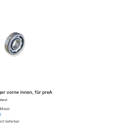
er vorne innen, für preA
 Mwst
 Mwst
d
ort lieferbar