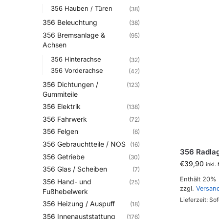
356 Hauben / Türen
(38)
356 Beleuchtung
(38)
356 Bremsanlage &
(95)
Achsen
356 Hinterachse
(32)
356 Vorderachse
(42)
356 Dichtungen /
(123)
Gummiteile
356 Elektrik
(138)
356 Fahrwerk
(72)
356 Felgen
(6)
356 Gebrauchtteile / NOS
(16)
356 Radlag
356 Getriebe
(30)
€
39,90
inkl.
356 Glas / Scheiben
(7)
Enthält 20%
356 Hand- und
(25)
zzgl.
Versan
Fußhebelwerk
Lieferzeit: Sof
356 Heizung / Auspuff
(18)
356 Innenauststattung
(176)