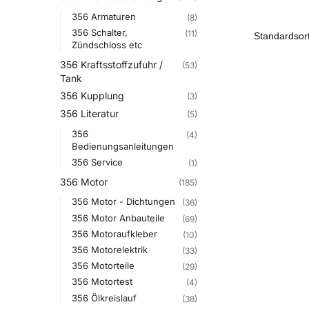
356 Armaturen
(8)
356 Schalter,
(11)
Zündschloss etc
356 Kraftsstoffzufuhr /
(53)
Tank
356 Kupplung
(3)
356 Literatur
(5)
356
(4)
Bedienungsanleitungen
356 Service
(1)
356 Motor
(185)
356 Motor - Dichtungen
(36)
356 Motor Anbauteile
(69)
356 Motoraufkleber
(10)
356 Motorelektrik
(33)
356 Motorteile
(29)
356 Motortest
(4)
356 Ölkreislauf
(38)