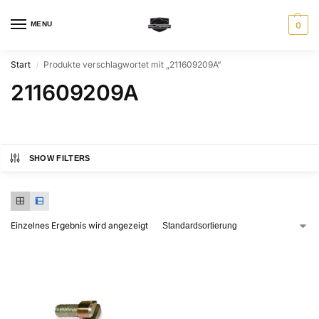
MENU
0
Start
Produkte verschlagwortet mit „211609209A“
/
211609209A
SHOW FILTERS
Einzelnes Ergebnis wird angezeigt