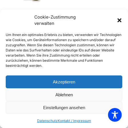
Cookie-Zustimmung
verwalten
356 A und B Nachstellschraube
Um Ihnen ein optimales Erlebnis zu bieten, verwenden wir Technologien
Bremsbacke
wie Cookies, um Geräteinformationen zu speichern und/oder darauf
€
3,90
inkl. Mwst
zuzugreifen. Wenn Sie diesen Technologien zustimmen, können wir
Daten wie das Surfverhalten oder eindeutige IDs auf dieser Website
Enthält 20% Mwst
verarbeiten. Wenn Sie ihre Zustimmung nicht erteilen oder
zzgl.
Versand
zurückziehen, können bestimmte Merkmale und Funktionen
Lieferzeit: Sofort lieferbar
beeinträchtigt werden.
In den Warenkorb
Akzeptieren
Add to Compare
Ablehnen
Add to Wishlist
Einstellungen ansehen
Einzelnes Ergebnis wird angezeigt
Datenschutz
Kontakt / Impressum