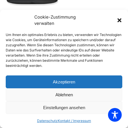
Cookie-Zustimmung
verwalten
356 Blaupunkt Radio –
Um Ihnen ein optimales Erlebnis zu bieten, verwenden wir Technologien
Abdeckblende
wie Cookies, um Geräteinformationen zu speichern und/oder darauf
€
190,00
–
€
199,90
inkl. Mwst
zuzugreifen. Wenn Sie diesen Technologien zustimmen, können wir
Daten wie das Surfverhalten oder eindeutige IDs auf dieser Website
Enthält 20% Mwst
verarbeiten. Wenn Sie ihre Zustimmung nicht erteilen oder
zzgl.
Versand
zurückziehen, können bestimmte Merkmale und Funktionen
Lieferzeit: Sofort lieferbar
beeinträchtigt werden.
Ausführung wählen
Akzeptieren
Add to Compare
Ablehnen
Add to Wishlist
Einstellungen ansehen
Einzelnes Ergebnis wird angezeigt
Datenschutz
Kontakt / Impressum