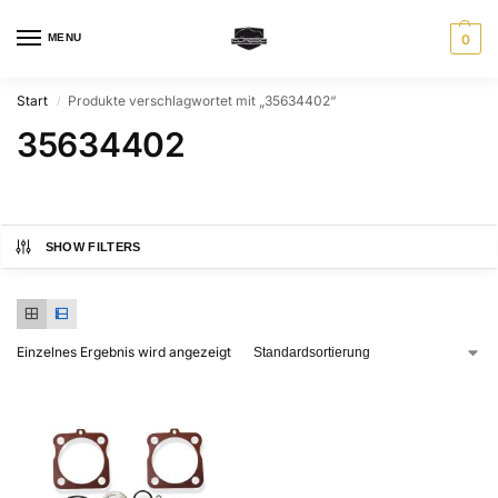
MENU
0
Start
Produkte verschlagwortet mit „35634402“
/
35634402
SHOW FILTERS
Einzelnes Ergebnis wird angezeigt