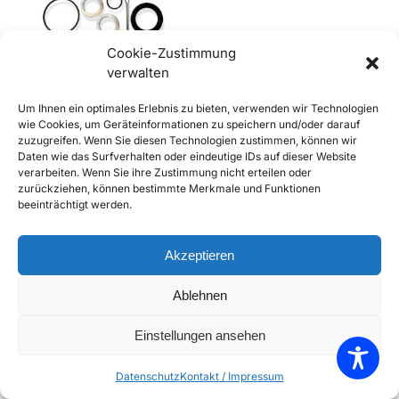
Cookie-Zustimmung
verwalten
356 Dichtsatz Hinterachse
Um Ihnen ein optimales Erlebnis zu bieten, verwenden wir Technologien
€
10,90
inkl. Mwst
wie Cookies, um Geräteinformationen zu speichern und/oder darauf
zuzugreifen. Wenn Sie diesen Technologien zustimmen, können wir
Enthält 20% Mwst
Daten wie das Surfverhalten oder eindeutige IDs auf dieser Website
zzgl.
Versand
verarbeiten. Wenn Sie ihre Zustimmung nicht erteilen oder
Lieferzeit: Sofort lieferbar
zurückziehen, können bestimmte Merkmale und Funktionen
beeinträchtigt werden.
In den Warenkorb
Add to Compare
Akzeptieren
Add to Wishlist
Ablehnen
Einzelnes Ergebnis wird angezeigt
Einstellungen ansehen
Datenschutz
Kontakt / Impressum