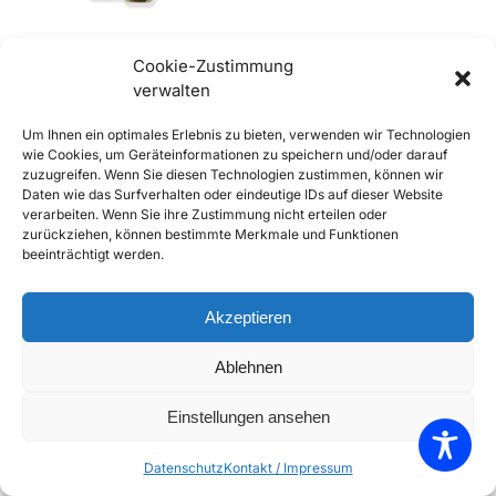
Cookie-Zustimmung
verwalten
356 A und B Nachstellschraube
Um Ihnen ein optimales Erlebnis zu bieten, verwenden wir Technologien
Bremsbacke
wie Cookies, um Geräteinformationen zu speichern und/oder darauf
€
3,90
inkl. Mwst
zuzugreifen. Wenn Sie diesen Technologien zustimmen, können wir
Daten wie das Surfverhalten oder eindeutige IDs auf dieser Website
Enthält 20% Mwst
verarbeiten. Wenn Sie ihre Zustimmung nicht erteilen oder
zzgl.
Versand
zurückziehen, können bestimmte Merkmale und Funktionen
Lieferzeit: Sofort lieferbar
beeinträchtigt werden.
In den Warenkorb
Akzeptieren
Add to Compare
Ablehnen
Add to Wishlist
Einstellungen ansehen
Einzelnes Ergebnis wird angezeigt
Datenschutz
Kontakt / Impressum