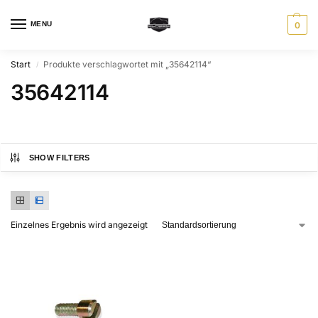
MENU
0
Start
Produkte verschlagwortet mit „35642114“
/
35642114
SHOW FILTERS
Einzelnes Ergebnis wird angezeigt