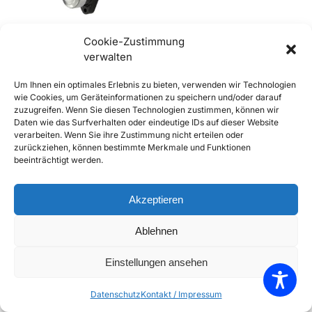
Cookie-Zustimmung
verwalten
356 preA und A Schalter f.
Um Ihnen ein optimales Erlebnis zu bieten, verwenden wir Technologien
Rückfahrlicht im Tunnel
wie Cookies, um Geräteinformationen zu speichern und/oder darauf
€
32,90
inkl. Mwst
zuzugreifen. Wenn Sie diesen Technologien zustimmen, können wir
Daten wie das Surfverhalten oder eindeutige IDs auf dieser Website
Enthält 20% Mwst
verarbeiten. Wenn Sie ihre Zustimmung nicht erteilen oder
zzgl.
Versand
zurückziehen, können bestimmte Merkmale und Funktionen
Lieferzeit: Sofort lieferbar
beeinträchtigt werden.
In den Warenkorb
Akzeptieren
Add to Compare
Ablehnen
Add to Wishlist
Einstellungen ansehen
Einzelnes Ergebnis wird angezeigt
Datenschutz
Kontakt / Impressum