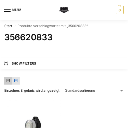
MENU
0
Start
Produkte verschlagwortet mit „356620833“
/
356620833
SHOW FILTERS
Einzelnes Ergebnis wird angezeigt