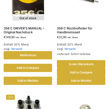
Out of stock
356 C DRIVER’S MANUAL –
356 C Rückholfeder für
Original Nachdruck
Handbremsseil
€
149,90
€
22,90
inkl. Mwst
inkl. Mwst
Enthält 20% Mwst
Enthält 20% Mwst
zzgl.
Versand
zzgl.
Versand
Lieferzeit: Sofort lieferbar
Weiterlesen
In den Warenkorb
Add to Compare
Add to Compare
Add to Wishlist
Add to Wishlist
-5%