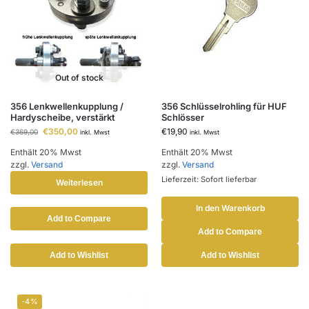
Out of stock
356 Lenkwellenkupplung /
356 Schlüsselrohling für HUF
Hardyscheibe, verstärkt
Schlösser
€
350,00
€
19,90
€
369,00
inkl. Mwst
inkl. Mwst
Enthält 20% Mwst
Enthält 20% Mwst
zzgl.
Versand
zzgl.
Versand
Lieferzeit: Sofort lieferbar
Weiterlesen
In den Warenkorb
Add to Compare
Add to Compare
Add to Wishlist
Add to Wishlist
-4%