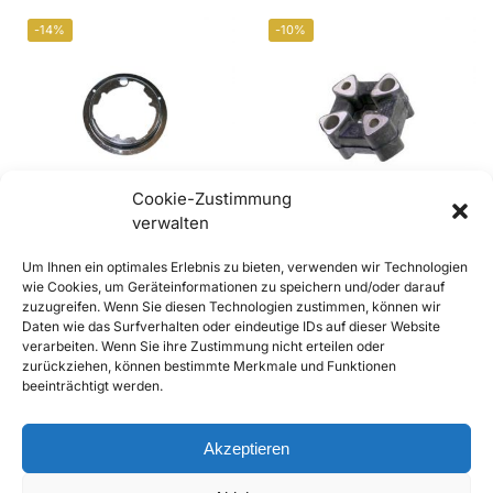
-14%
-10%
Cookie-Zustimmung
verwalten
356B/C, 912/911 (65-73), 914
356C Lenkwellenkupplung /
Um Ihnen ein optimales Erlebnis zu bieten, verwenden wir Technologien
(70-71) Hupenknopf
Hardyscheibe 69534720101
wie Cookies, um Geräteinformationen zu speichern und/oder darauf
Montagering
€
89,90
–
€
349,00
inkl. Mwst
zuzugreifen. Wenn Sie diesen Technologien zustimmen, können wir
€
69,00
€
79,90
inkl. Mwst
Enthält 20% Mwst
Daten wie das Surfverhalten oder eindeutige IDs auf dieser Website
Enthält 20% Mwst
zzgl.
Versand
verarbeiten. Wenn Sie ihre Zustimmung nicht erteilen oder
zzgl.
Versand
zurückziehen, können bestimmte Merkmale und Funktionen
Ausführung wählen
beeinträchtigt werden.
Lieferzeit: Sofort lieferbar
In den Warenkorb
Add to Compare
Akzeptieren
Add to Compare