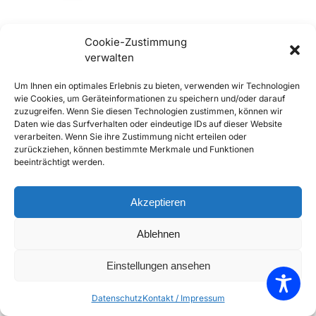
Cookie-Zustimmung
Out of stock
verwalten
356 Dichtring Anschluss
Um Ihnen ein optimales Erlebnis zu bieten, verwenden wir Technologien
Drehzahlmesserwelle bei
wie Cookies, um Geräteinformationen zu speichern und/oder darauf
Ölpumpe
zuzugreifen. Wenn Sie diesen Technologien zustimmen, können wir
€
9,90
inkl. Mwst
Daten wie das Surfverhalten oder eindeutige IDs auf dieser Website
verarbeiten. Wenn Sie ihre Zustimmung nicht erteilen oder
Enthält 20% Mwst
zurückziehen, können bestimmte Merkmale und Funktionen
zzgl.
Versand
beeinträchtigt werden.
Weiterlesen
Add to Compare
Akzeptieren
Add to Wishlist
Ablehnen
Einzelnes Ergebnis wird angezeigt
Einstellungen ansehen
Datenschutz
Kontakt / Impressum