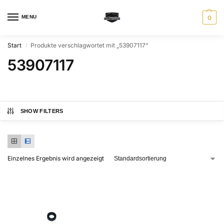
MENU
0
Start
Produkte verschlagwortet mit „53907117“
/
53907117
SHOW FILTERS
Einzelnes Ergebnis wird angezeigt