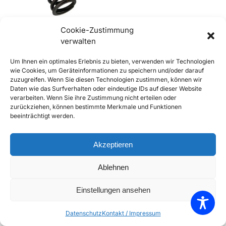
Cookie-Zustimmung
verwalten
356 A, B, C und 912 Ventilfeder
Um Ihnen ein optimales Erlebnis zu bieten, verwenden wir Technologien
€
14,50
€
15,90
inkl. Mwst
wie Cookies, um Geräteinformationen zu speichern und/oder darauf
zuzugreifen. Wenn Sie diesen Technologien zustimmen, können wir
Enthält 20% Mwst
Daten wie das Surfverhalten oder eindeutige IDs auf dieser Website
zzgl.
Versand
verarbeiten. Wenn Sie ihre Zustimmung nicht erteilen oder
Lieferzeit: ca. 10 Werktage
zurückziehen, können bestimmte Merkmale und Funktionen
beeinträchtigt werden.
In den Warenkorb
Add to Compare
Akzeptieren
Add to Wishlist
Ablehnen
Einzelnes Ergebnis wird angezeigt
Einstellungen ansehen
Datenschutz
Kontakt / Impressum