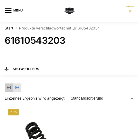
MENU
0
Start
Produkte verschlagwortet mit „61610543203“
/
61610543203
SHOW FILTERS
Einzelnes Ergebnis wird angezeigt
-9%