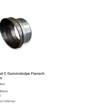
nd C Gummistulpe Flansch
en
 Mwst
 Mwst
d
ort lieferbar