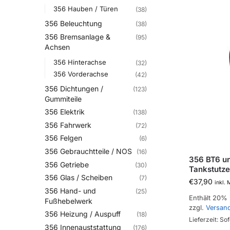
356 Hauben / Türen
(38)
356 Beleuchtung
(38)
356 Bremsanlage &
(95)
Achsen
356 Hinterachse
(32)
356 Vorderachse
(42)
356 Dichtungen /
(123)
Gummiteile
356 Elektrik
(138)
356 Fahrwerk
(72)
356 Felgen
(6)
356 Gebrauchtteile / NOS
(16)
356 BT6 u
356 Getriebe
(30)
Tankstutz
356 Glas / Scheiben
(7)
€
37,90
inkl.
356 Hand- und
(25)
Enthält 20%
Fußhebelwerk
zzgl.
Versan
356 Heizung / Auspuff
(18)
Lieferzeit: Sof
356 Innenauststattung
(176)