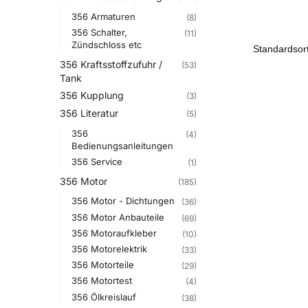
356 Armaturen
(8)
356 Schalter,
(11)
Zündschloss etc
356 Kraftsstoffzufuhr /
(53)
Tank
356 Kupplung
(3)
356 Literatur
(5)
356
(4)
Bedienungsanleitungen
356 Service
(1)
356 Motor
(185)
356 Motor - Dichtungen
(36)
356 Motor Anbauteile
(69)
356 Motoraufkleber
(10)
356 Motorelektrik
(33)
356 Motorteile
(29)
356 Motortest
(4)
356 Ölkreislauf
(38)