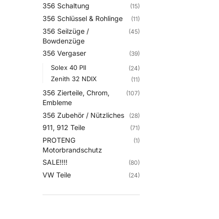
356 Schaltung
(15)
356 Schlüssel & Rohlinge
(11)
356 Seilzüge /
(45)
Bowdenzüge
356 Vergaser
(39)
Solex 40 PII
(24)
Zenith 32 NDIX
(11)
356 Zierteile, Chrom,
(107)
Embleme
356 Zubehör / Nützliches
(28)
911, 912 Teile
(71)
PROTENG
(1)
Motorbrandschutz
SALE!!!!
(80)
VW Teile
(24)