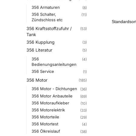
356 Armaturen
(8)
356 Schalter,
(11)
Zündschloss etc
356 Kraftsstoffzufuhr /
(53)
Tank
356 Kupplung
(3)
356 Literatur
(5)
356
(4)
Bedienungsanleitungen
356 Service
(1)
356 Motor
(185)
356 Motor - Dichtungen
(36)
356 Motor Anbauteile
(69)
356 Motoraufkleber
(10)
356 Motorelektrik
(33)
356 Motorteile
(29)
356 Motortest
(4)
356 Ölkreislauf
(38)