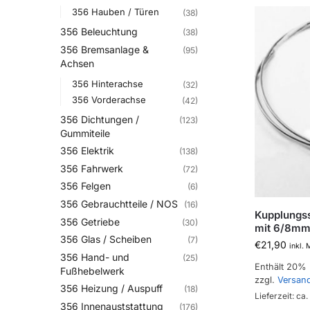
356 Hauben / Türen
(38)
356 Beleuchtung
(38)
356 Bremsanlage &
(95)
Achsen
356 Hinterachse
(32)
356 Vorderachse
(42)
356 Dichtungen /
(123)
Gummiteile
356 Elektrik
(138)
356 Fahrwerk
(72)
356 Felgen
(6)
356 Gebrauchtteile / NOS
(16)
Kupplungss
356 Getriebe
(30)
mit 6/8mm
356 Glas / Scheiben
(7)
€
21,90
inkl.
356 Hand- und
(25)
Enthält 20%
Fußhebelwerk
zzgl.
Versan
356 Heizung / Auspuff
(18)
Lieferzeit: ca
356 Innenauststattung
(176)