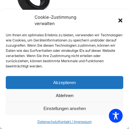
Cookie-Zustimmung
verwalten
356 Gummimuffe für
Um Ihnen ein optimales Erlebnis zu bieten, verwenden wir Technologien
Federstab, innen
wie Cookies, um Geräteinformationen zu speichern und/oder darauf
€
16,90
€
18,90
inkl. Mwst
zuzugreifen. Wenn Sie diesen Technologien zustimmen, können wir
Daten wie das Surfverhalten oder eindeutige IDs auf dieser Website
Enthält 20% Mwst
verarbeiten. Wenn Sie ihre Zustimmung nicht erteilen oder
zzgl.
Versand
zurückziehen, können bestimmte Merkmale und Funktionen
Lieferzeit: Sofort lieferbar
beeinträchtigt werden.
In den Warenkorb
Akzeptieren
Add to Compare
Ablehnen
Add to Wishlist
Einstellungen ansehen
Einzelnes Ergebnis wird angezeigt
Datenschutz
Kontakt / Impressum