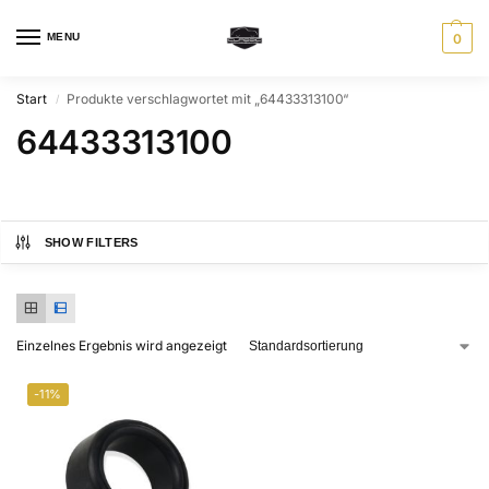
MENU
0
Start
Produkte verschlagwortet mit „64433313100“
/
64433313100
SHOW FILTERS
Einzelnes Ergebnis wird angezeigt
-11%