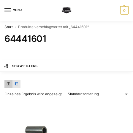
MENU
0
Start
Produkte verschlagwortet mit „64441601“
/
64441601
SHOW FILTERS
Einzelnes Ergebnis wird angezeigt