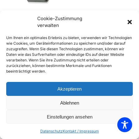
Cookie-Zustimmung
verwalten
356 Buchse für Gummilager
Um Ihnen ein optimales Erlebnis zu bieten, verwenden wir Technologien
Stabilisator, vorne
wie Cookies, um Geräteinformationen zu speichern und/oder darauf
€
7,90
inkl. Mwst
zuzugreifen. Wenn Sie diesen Technologien zustimmen, können wir
Daten wie das Surfverhalten oder eindeutige IDs auf dieser Website
Enthält 20% Mwst
verarbeiten. Wenn Sie ihre Zustimmung nicht erteilen oder
zzgl.
Versand
zurückziehen, können bestimmte Merkmale und Funktionen
Lieferzeit: Sofort lieferbar
beeinträchtigt werden.
In den Warenkorb
Akzeptieren
Add to Compare
Ablehnen
Add to Wishlist
Einstellungen ansehen
Einzelnes Ergebnis wird angezeigt
Datenschutz
Kontakt / Impressum