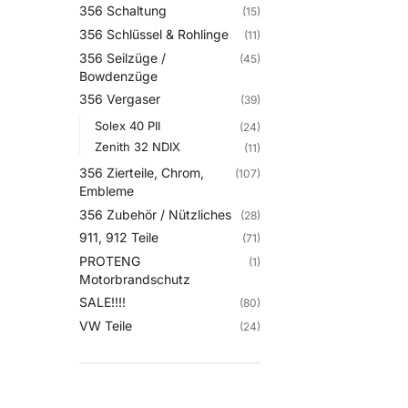
356 Schaltung
(15)
356 Schlüssel & Rohlinge
(11)
356 Seilzüge /
(45)
Bowdenzüge
356 Vergaser
(39)
Solex 40 PII
(24)
Zenith 32 NDIX
(11)
356 Zierteile, Chrom,
(107)
Embleme
356 Zubehör / Nützliches
(28)
911, 912 Teile
(71)
PROTENG
(1)
Motorbrandschutz
SALE!!!!
(80)
VW Teile
(24)