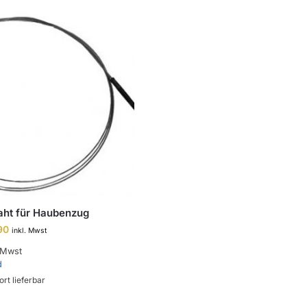
aht für Haubenzug
90
inkl. Mwst
 Mwst
d
ort lieferbar