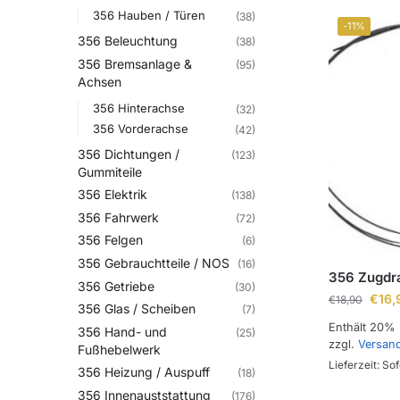
356 Hauben / Türen
(38)
-11%
356 Beleuchtung
(38)
356 Bremsanlage &
(95)
Achsen
356 Hinterachse
(32)
356 Vorderachse
(42)
356 Dichtungen /
(123)
Gummiteile
356 Elektrik
(138)
356 Fahrwerk
(72)
356 Felgen
(6)
356 Gebrauchtteile / NOS
(16)
356 Zugdr
356 Getriebe
(30)
€
16,
€
18,90
356 Glas / Scheiben
(7)
Enthält 20%
356 Hand- und
(25)
zzgl.
Versan
Fußhebelwerk
Lieferzeit: Sof
356 Heizung / Auspuff
(18)
356 Innenauststattung
(176)