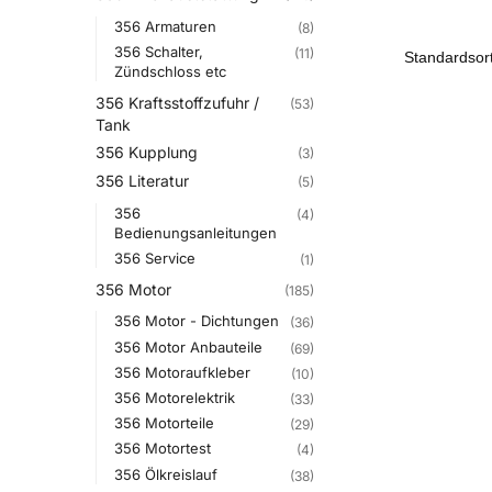
356 Armaturen
(8)
356 Schalter,
(11)
Zündschloss etc
356 Kraftsstoffzufuhr /
(53)
Tank
356 Kupplung
(3)
356 Literatur
(5)
356
(4)
Bedienungsanleitungen
356 Service
(1)
356 Motor
(185)
356 Motor - Dichtungen
(36)
356 Motor Anbauteile
(69)
356 Motoraufkleber
(10)
356 Motorelektrik
(33)
356 Motorteile
(29)
356 Motortest
(4)
356 Ölkreislauf
(38)