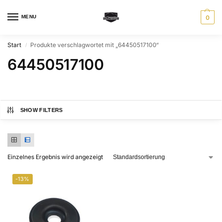
MENU
0
Start
Produkte verschlagwortet mit „64450517100“
/
64450517100
SHOW FILTERS
Einzelnes Ergebnis wird angezeigt
-13%