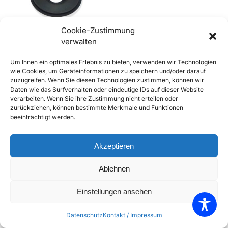
Cookie-Zustimmung
verwalten
356, 356A Gummidichtung,
Um Ihnen ein optimales Erlebnis zu bieten, verwenden wir Technologien
Stoßstangenstützen, Overrider
wie Cookies, um Geräteinformationen zu speichern und/oder darauf
€
13,90
€
15,90
inkl. Mwst
zuzugreifen. Wenn Sie diesen Technologien zustimmen, können wir
Daten wie das Surfverhalten oder eindeutige IDs auf dieser Website
Enthält 20% Mwst
verarbeiten. Wenn Sie ihre Zustimmung nicht erteilen oder
zzgl.
Versand
zurückziehen, können bestimmte Merkmale und Funktionen
Lieferzeit: Sofort lieferbar
beeinträchtigt werden.
In den Warenkorb
Akzeptieren
Add to Compare
Ablehnen
Add to Wishlist
Einstellungen ansehen
Einzelnes Ergebnis wird angezeigt
Datenschutz
Kontakt / Impressum