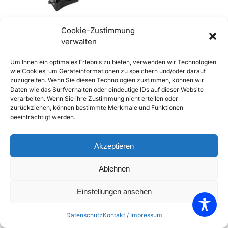
Cookie-Zustimmung
verwalten
356 B und C Gummikeil
Um Ihnen ein optimales Erlebnis zu bieten, verwenden wir Technologien
Türstopper
wie Cookies, um Geräteinformationen zu speichern und/oder darauf
€
42,90
inkl. Mwst
zuzugreifen. Wenn Sie diesen Technologien zustimmen, können wir
Daten wie das Surfverhalten oder eindeutige IDs auf dieser Website
Enthält 20% Mwst
verarbeiten. Wenn Sie ihre Zustimmung nicht erteilen oder
zzgl.
Versand
zurückziehen, können bestimmte Merkmale und Funktionen
Lieferzeit: Sofort lieferbar
beeinträchtigt werden.
In den Warenkorb
Akzeptieren
Add to Compare
Ablehnen
Add to Wishlist
Einstellungen ansehen
Einzelnes Ergebnis wird angezeigt
Datenschutz
Kontakt / Impressum