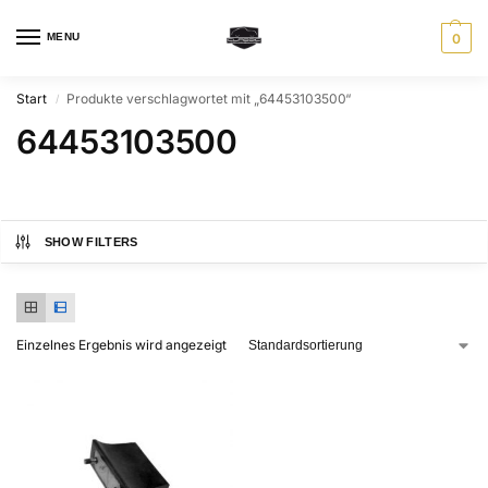
MENU
0
Start
Produkte verschlagwortet mit „64453103500“
/
64453103500
SHOW FILTERS
Einzelnes Ergebnis wird angezeigt