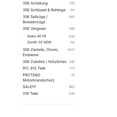
356 Schaltung
(15)
356 Schlüssel & Rohlinge
(11)
356 Seilzüge /
(45)
Bowdenzüge
356 Vergaser
(39)
Solex 40 PII
(24)
Zenith 32 NDIX
(11)
356 Zierteile, Chrom,
(107)
Embleme
356 Zubehör / Nützliches
(28)
911, 912 Teile
(71)
PROTENG
(1)
Motorbrandschutz
SALE!!!!
(80)
VW Teile
(24)