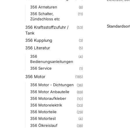
356 Armaturen
(8)
356 Schalter,
(11)
Zündschloss etc
356 Kraftsstoffzufuhr /
(53)
Tank
356 Kupplung
(3)
356 Literatur
(5)
356
(4)
Bedienungsanleitungen
356 Service
(1)
356 Motor
(185)
356 Motor - Dichtungen
(36)
356 Motor Anbauteile
(69)
356 Motoraufkleber
(10)
356 Motorelektrik
(33)
356 Motorteile
(29)
356 Motortest
(4)
356 Ölkreislauf
(38)