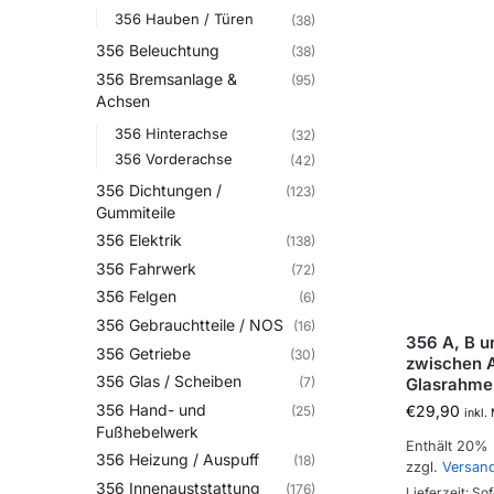
356 Hauben / Türen
(38)
356 Beleuchtung
(38)
356 Bremsanlage &
(95)
Achsen
356 Hinterachse
(32)
356 Vorderachse
(42)
356 Dichtungen /
(123)
Gummiteile
356 Elektrik
(138)
356 Fahrwerk
(72)
356 Felgen
(6)
356 Gebrauchtteile / NOS
(16)
356 A, B 
356 Getriebe
(30)
zwischen A
356 Glas / Scheiben
Glasrahmen
(7)
356 Hand- und
€
29,90
(25)
inkl.
Fußhebelwerk
Enthält 20%
356 Heizung / Auspuff
(18)
zzgl.
Versan
356 Innenauststattung
(176)
Lieferzeit: Sof