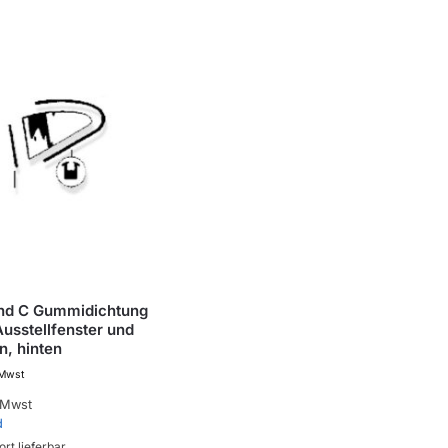
und C Gummidichtung
usstellfenster und
, hinten
 Mwst
 Mwst
d
ort lieferbar