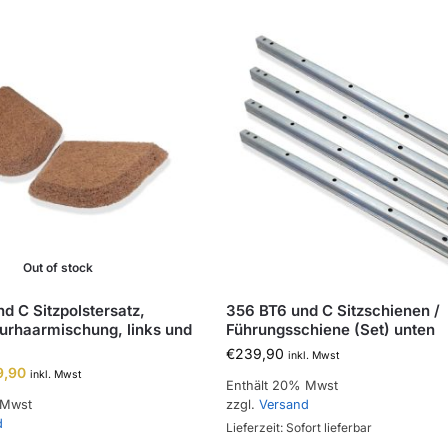
Out of stock
d C Sitzpolstersatz,
356 BT6 und C Sitzschienen /
turhaarmischung, links und
Führungsschiene (Set) unten
€
239,90
inkl. Mwst
9,90
inkl. Mwst
Enthält 20% Mwst
 Mwst
zzgl.
Versand
d
Lieferzeit: Sofort lieferbar