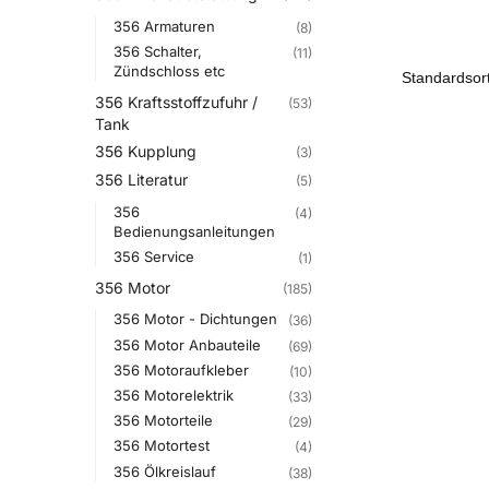
356 Armaturen
(8)
356 Schalter,
(11)
Zündschloss etc
356 Kraftsstoffzufuhr /
(53)
Tank
356 Kupplung
(3)
356 Literatur
(5)
356
(4)
Bedienungsanleitungen
356 Service
(1)
356 Motor
(185)
356 Motor - Dichtungen
(36)
356 Motor Anbauteile
(69)
356 Motoraufkleber
(10)
356 Motorelektrik
(33)
356 Motorteile
(29)
356 Motortest
(4)
356 Ölkreislauf
(38)