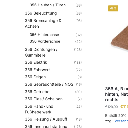
356 Hauben / Türen
(38)
-8%
356 Beleuchtung
(38)
356 Bremsanlage &
(95)
Achsen
356 Hinterachse
(32)
356 Vorderachse
(42)
356 Dichtungen /
(123)
Gummiteile
356 Elektrik
(138)
356 Fahrwerk
(72)
356 Felgen
(6)
356 Gebrauchtteile / NOS
(16)
356 A, B un
356 Getriebe
(30)
hinten, Na
356 Glas / Scheiben
rechts
(7)
356 Hand- und
€
11
(25)
€
129,90
Fußhebelwerk
Enthält 20%
356 Heizung / Auspuff
(18)
zzgl.
Versan
356 Innenauststattung
(176)