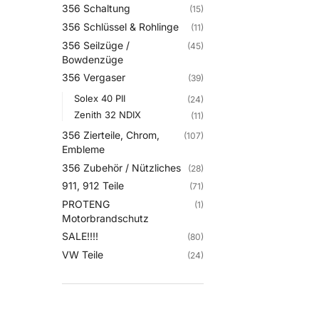
356 Schaltung
(15)
356 Schlüssel & Rohlinge
(11)
356 Seilzüge /
(45)
Bowdenzüge
356 Vergaser
(39)
Solex 40 PII
(24)
Zenith 32 NDIX
(11)
356 Zierteile, Chrom,
(107)
Embleme
356 Zubehör / Nützliches
(28)
911, 912 Teile
(71)
PROTENG
(1)
Motorbrandschutz
SALE!!!!
(80)
VW Teile
(24)