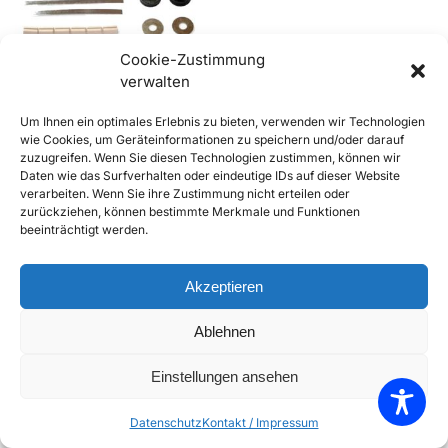
Cookie-Zustimmung
Out of stock
verwalten
356 B und C Befestigungsset
Um Ihnen ein optimales Erlebnis zu bieten, verwenden wir Technologien
für Gitter für
wie Cookies, um Geräteinformationen zu speichern und/oder darauf
Nebelscheinwerfer
zuzugreifen. Wenn Sie diesen Technologien zustimmen, können wir
€
39,90
inkl. Mwst
Daten wie das Surfverhalten oder eindeutige IDs auf dieser Website
verarbeiten. Wenn Sie ihre Zustimmung nicht erteilen oder
Enthält 20% Mwst
zurückziehen, können bestimmte Merkmale und Funktionen
zzgl.
Versand
beeinträchtigt werden.
Weiterlesen
Add to Compare
Akzeptieren
Add to Wishlist
Ablehnen
Einzelnes Ergebnis wird angezeigt
Einstellungen ansehen
Datenschutz
Kontakt / Impressum