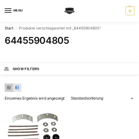
MENU
0
Start
Produkte verschlagwortet mit „64455904805“
/
64455904805
SHOW FILTERS
Einzelnes Ergebnis wird angezeigt