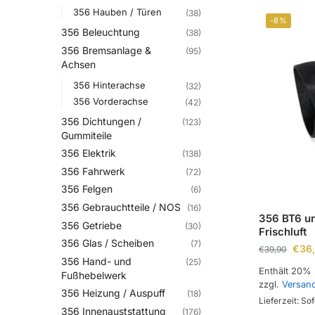
356 Hauben / Türen
(38)
-8%
356 Beleuchtung
(38)
356 Bremsanlage &
(95)
Achsen
356 Hinterachse
(32)
356 Vorderachse
(42)
356 Dichtungen /
(123)
Gummiteile
356 Elektrik
(138)
356 Fahrwerk
(72)
356 Felgen
(6)
356 Gebrauchtteile / NOS
(16)
356 BT6 un
356 Getriebe
(30)
Frischluft
356 Glas / Scheiben
(7)
€
36
€
39,90
356 Hand- und
(25)
Enthält 20%
Fußhebelwerk
zzgl.
Versan
356 Heizung / Auspuff
(18)
Lieferzeit: Sof
356 Innenauststattung
(176)