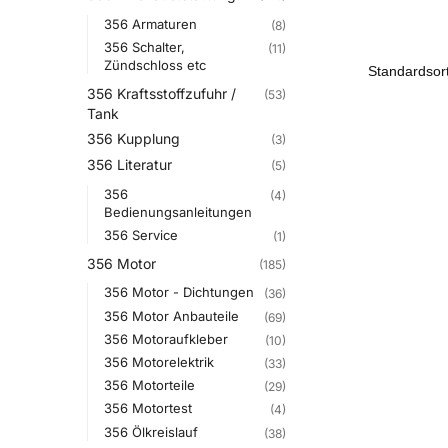
356 Armaturen
(8)
356 Schalter,
(11)
Zündschloss etc
356 Kraftsstoffzufuhr /
(53)
Tank
356 Kupplung
(3)
356 Literatur
(5)
356
(4)
Bedienungsanleitungen
356 Service
(1)
356 Motor
(185)
356 Motor - Dichtungen
(36)
356 Motor Anbauteile
(69)
356 Motoraufkleber
(10)
356 Motorelektrik
(33)
356 Motorteile
(29)
356 Motortest
(4)
356 Ölkreislauf
(38)