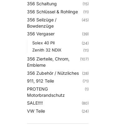
356 Schaltung
(15)
356 Schlüssel & Rohlinge
(11)
356 Seilzüge /
(45)
Bowdenzüge
356 Vergaser
(39)
Solex 40 PII
(24)
Zenith 32 NDIX
(11)
356 Zierteile, Chrom,
(107)
Embleme
356 Zubehör / Nützliches
(28)
911, 912 Teile
(71)
PROTENG
(1)
Motorbrandschutz
SALE!!!!
(80)
VW Teile
(24)