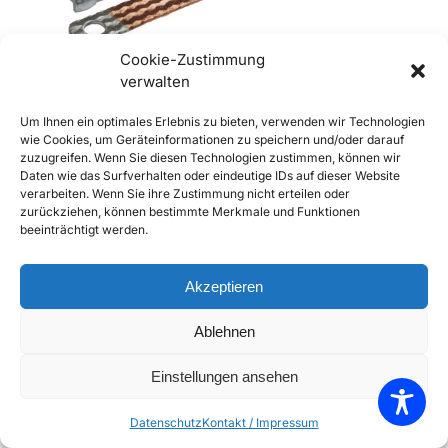
Cookie-Zustimmung
verwalten
356 Batterie Masseband
Um Ihnen ein optimales Erlebnis zu bieten, verwenden wir Technologien
€
15,90
inkl. Mwst
wie Cookies, um Geräteinformationen zu speichern und/oder darauf
zuzugreifen. Wenn Sie diesen Technologien zustimmen, können wir
Enthält 20% Mwst
Daten wie das Surfverhalten oder eindeutige IDs auf dieser Website
zzgl.
Versand
verarbeiten. Wenn Sie ihre Zustimmung nicht erteilen oder
Lieferzeit: Sofort lieferbar
zurückziehen, können bestimmte Merkmale und Funktionen
beeinträchtigt werden.
In den Warenkorb
Add to Compare
Akzeptieren
Add to Wishlist
Ablehnen
Einzelnes Ergebnis wird angezeigt
Einstellungen ansehen
Datenschutz
Kontakt / Impressum