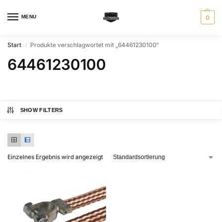
MENU
0
Start
Produkte verschlagwortet mit „64461230100“
/
64461230100
SHOW FILTERS
Einzelnes Ergebnis wird angezeigt