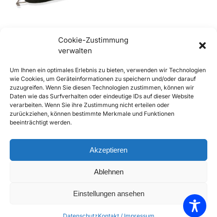
Cookie-Zustimmung
verwalten
356 BT6 und C Halteband /
Gummiband
Um Ihnen ein optimales Erlebnis zu bieten, verwenden wir Technologien
Sicherungsabdeckung und
wie Cookies, um Geräteinformationen zu speichern und/oder darauf
Wasserbehälter
zuzugreifen. Wenn Sie diesen Technologien zustimmen, können wir
€
15,90
inkl. Mwst
Daten wie das Surfverhalten oder eindeutige IDs auf dieser Website
Enthält 20% Mwst
verarbeiten. Wenn Sie ihre Zustimmung nicht erteilen oder
zzgl.
Versand
zurückziehen, können bestimmte Merkmale und Funktionen
beeinträchtigt werden.
Lieferzeit: Sofort lieferbar
In den Warenkorb
Akzeptieren
Add to Compare
Ablehnen
Add to Wishlist
Einstellungen ansehen
Einzelnes Ergebnis wird angezeigt
Datenschutz
Kontakt / Impressum