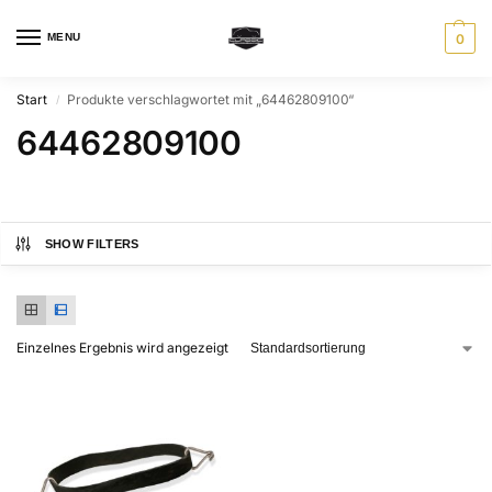
MENU
0
Start
Produkte verschlagwortet mit „64462809100“
/
64462809100
SHOW FILTERS
Einzelnes Ergebnis wird angezeigt