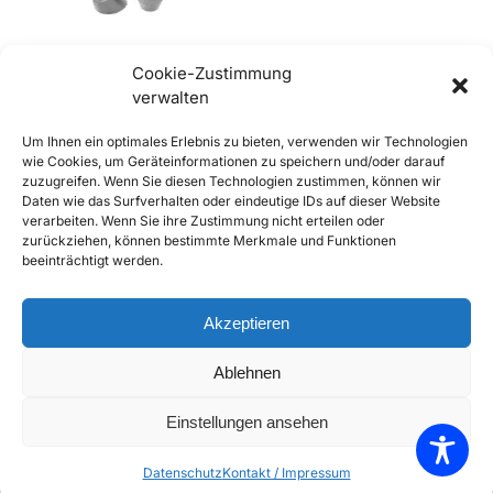
Cookie-Zustimmung
verwalten
356 Speedster und Convertible
Um Ihnen ein optimales Erlebnis zu bieten, verwenden wir Technologien
D Gummi Set für Wischerschaft
wie Cookies, um Geräteinformationen zu speichern und/oder darauf
(2 Stk.)
zuzugreifen. Wenn Sie diesen Technologien zustimmen, können wir
€
29,90
€
35,90
inkl. Mwst
Daten wie das Surfverhalten oder eindeutige IDs auf dieser Website
Enthält 20% Mwst
verarbeiten. Wenn Sie ihre Zustimmung nicht erteilen oder
zzgl.
Versand
zurückziehen, können bestimmte Merkmale und Funktionen
beeinträchtigt werden.
Lieferzeit: Sofort lieferbar
In den Warenkorb
Akzeptieren
Add to Compare
Ablehnen
Add to Wishlist
Einstellungen ansehen
Einzelnes Ergebnis wird angezeigt
Datenschutz
Kontakt / Impressum