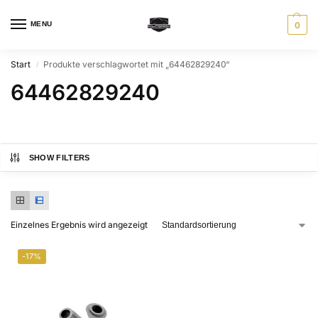
MENU
0
Start
Produkte verschlagwortet mit „64462829240“
/
64462829240
SHOW FILTERS
Einzelnes Ergebnis wird angezeigt
-17%