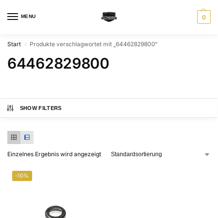
MENU
0
Start
Produkte verschlagwortet mit „64462829800“
/
64462829800
SHOW FILTERS
Einzelnes Ergebnis wird angezeigt
-10%