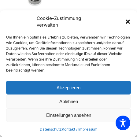
Cookie-Zustimmung
verwalten
356, A und BT5 Endkappe für
Um Ihnen ein optimales Erlebnis zu bieten, verwenden wir Technologien
Wischerwelle
wie Cookies, um Geräteinformationen zu speichern und/oder darauf
€
7,90
–
€
17,90
inkl. Mwst
zuzugreifen. Wenn Sie diesen Technologien zustimmen, können wir
Daten wie das Surfverhalten oder eindeutige IDs auf dieser Website
Enthält 20% Mwst
verarbeiten. Wenn Sie ihre Zustimmung nicht erteilen oder
zzgl.
Versand
zurückziehen, können bestimmte Merkmale und Funktionen
Lieferzeit: Sofort lieferbar
beeinträchtigt werden.
Ausführung wählen
Akzeptieren
Add to Compare
Ablehnen
Add to Wishlist
Einstellungen ansehen
Einzelnes Ergebnis wird angezeigt
Datenschutz
Kontakt / Impressum