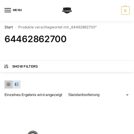
MENU
0
Start
Produkte verschlagwortet mit „64462862700“
/
64462862700
SHOW FILTERS
Einzelnes Ergebnis wird angezeigt