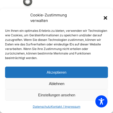
Cookie-Zustimmung
verwalten
356, A und BT5 Gummidichtung
Um Ihnen ein optimales Erlebnis zu bieten, verwenden wir Technologien
für Endkappe Wischerschaft
wie Cookies, um Geräteinformationen zu speichern und/oder darauf
€
3,90
inkl. Mwst
zuzugreifen. Wenn Sie diesen Technologien zustimmen, können wir
Daten wie das Surfverhalten oder eindeutige IDs auf dieser Website
Enthält 20% Mwst
verarbeiten. Wenn Sie ihre Zustimmung nicht erteilen oder
zzgl.
Versand
zurückziehen, können bestimmte Merkmale und Funktionen
Lieferzeit: Sofort lieferbar
beeinträchtigt werden.
In den Warenkorb
Akzeptieren
Add to Compare
Ablehnen
Add to Wishlist
Einstellungen ansehen
Einzelnes Ergebnis wird angezeigt
Datenschutz
Kontakt / Impressum