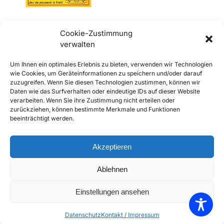
Cookie-Zustimmung
verwalten
356 Aufkleber Ventilspiel
Um Ihnen ein optimales Erlebnis zu bieten, verwenden wir Technologien
Gebläsekasten Super
wie Cookies, um Geräteinformationen zu speichern und/oder darauf
90/356SC (60-65)
zuzugreifen. Wenn Sie diesen Technologien zustimmen, können wir
€
7,90
inkl. Mwst
Daten wie das Surfverhalten oder eindeutige IDs auf dieser Website
Enthält 20% Mwst
verarbeiten. Wenn Sie ihre Zustimmung nicht erteilen oder
zzgl.
Versand
zurückziehen, können bestimmte Merkmale und Funktionen
beeinträchtigt werden.
Lieferzeit: Sofort lieferbar
In den Warenkorb
Akzeptieren
Add to Compare
Ablehnen
Add to Wishlist
Einstellungen ansehen
Einzelnes Ergebnis wird angezeigt
Datenschutz
Kontakt / Impressum