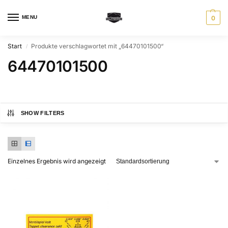
MENU
0
Start
Produkte verschlagwortet mit „64470101500“
/
64470101500
SHOW FILTERS
Einzelnes Ergebnis wird angezeigt