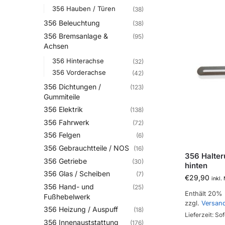
356 Hauben / Türen
(38)
356 Beleuchtung
(38)
356 Bremsanlage &
(95)
Achsen
356 Hinterachse
(32)
356 Vorderachse
(42)
356 Dichtungen /
(123)
Gummiteile
356 Elektrik
(138)
356 Fahrwerk
(72)
356 Felgen
(6)
356 Gebrauchtteile / NOS
(16)
356 Halter
356 Getriebe
(30)
hinten
356 Glas / Scheiben
(7)
€
29,90
inkl.
356 Hand- und
(25)
Enthält 20%
Fußhebelwerk
zzgl.
Versan
356 Heizung / Auspuff
(18)
Lieferzeit: Sof
356 Innenauststattung
(176)