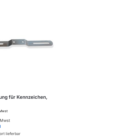
ung für Kennzeichen,
 Mwst
 Mwst
d
ort lieferbar