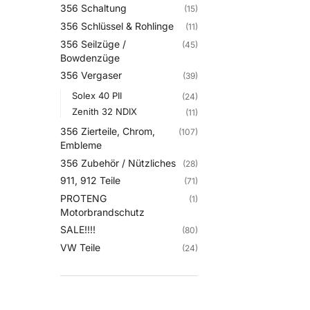
356 Schaltung
(15)
356 Schlüssel & Rohlinge
(11)
356 Seilzüge /
(45)
Bowdenzüge
356 Vergaser
(39)
Solex 40 PII
(24)
Zenith 32 NDIX
(11)
356 Zierteile, Chrom,
(107)
Embleme
356 Zubehör / Nützliches
(28)
911, 912 Teile
(71)
PROTENG
(1)
Motorbrandschutz
SALE!!!!
(80)
VW Teile
(24)