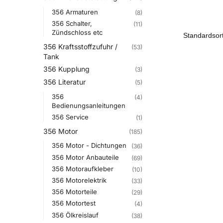
356 Armaturen
(8)
356 Schalter,
(11)
Zündschloss etc
356 Kraftsstoffzufuhr /
(53)
Tank
356 Kupplung
(3)
356 Literatur
(5)
356
(4)
Bedienungsanleitungen
356 Service
(1)
356 Motor
(185)
356 Motor - Dichtungen
(36)
356 Motor Anbauteile
(69)
356 Motoraufkleber
(10)
356 Motorelektrik
(33)
356 Motorteile
(29)
356 Motortest
(4)
356 Ölkreislauf
(38)