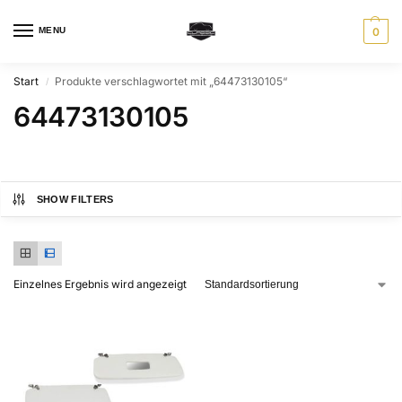
MENU
0
Start
Produkte verschlagwortet mit „64473130105“
/
64473130105
SHOW FILTERS
Einzelnes Ergebnis wird angezeigt