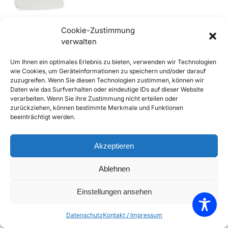
Cookie-Zustimmung
verwalten
356 A, BT5 Coupe und B, C
Um Ihnen ein optimales Erlebnis zu bieten, verwenden wir Technologien
Cabrio Sonnenblenden
wie Cookies, um Geräteinformationen zu speichern und/oder darauf
€
99,90
inkl. Mwst
zuzugreifen. Wenn Sie diesen Technologien zustimmen, können wir
Daten wie das Surfverhalten oder eindeutige IDs auf dieser Website
Enthält 20% Mwst
verarbeiten. Wenn Sie ihre Zustimmung nicht erteilen oder
zzgl.
Versand
zurückziehen, können bestimmte Merkmale und Funktionen
Lieferzeit: Sofort lieferbar
beeinträchtigt werden.
In den Warenkorb
Akzeptieren
Add to Compare
Ablehnen
Add to Wishlist
Einstellungen ansehen
Einzelnes Ergebnis wird angezeigt
Datenschutz
Kontakt / Impressum