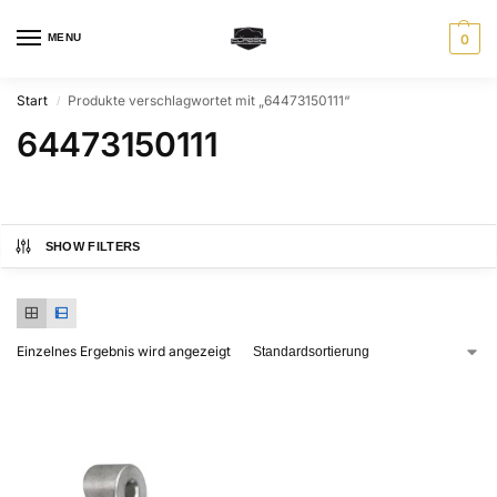
MENU
0
Start
Produkte verschlagwortet mit „64473150111“
/
64473150111
SHOW FILTERS
Einzelnes Ergebnis wird angezeigt