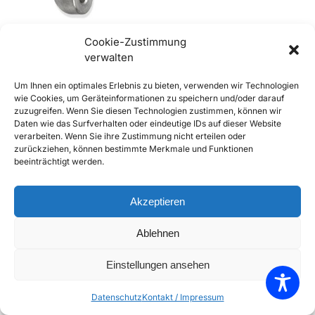
Cookie-Zustimmung
verwalten
356 Aluminiumkonsolen für
Um Ihnen ein optimales Erlebnis zu bieten, verwenden wir Technologien
Reflektoren
wie Cookies, um Geräteinformationen zu speichern und/oder darauf
€
12,90
inkl. Mwst
zuzugreifen. Wenn Sie diesen Technologien zustimmen, können wir
Daten wie das Surfverhalten oder eindeutige IDs auf dieser Website
Enthält 20% Mwst
verarbeiten. Wenn Sie ihre Zustimmung nicht erteilen oder
zzgl.
Versand
zurückziehen, können bestimmte Merkmale und Funktionen
Lieferzeit: Sofort lieferbar
beeinträchtigt werden.
In den Warenkorb
Akzeptieren
Add to Compare
Ablehnen
Add to Wishlist
Einstellungen ansehen
Einzelnes Ergebnis wird angezeigt
Datenschutz
Kontakt / Impressum