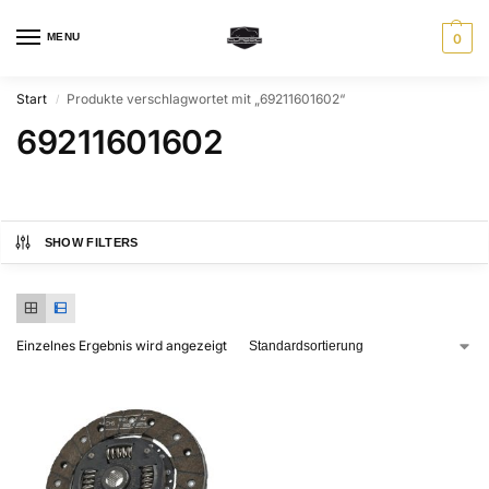
MENU
0
Start
Produkte verschlagwortet mit „69211601602“
/
69211601602
SHOW FILTERS
Einzelnes Ergebnis wird angezeigt