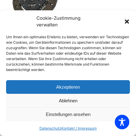
Cookie-Zustimmung
Out of stock
verwalten
356 BT6, C und 912
Um Ihnen ein optimales Erlebnis zu bieten, verwenden wir Technologien
Mitnehmerscheibe,
wie Cookies, um Geräteinformationen zu speichern und/oder darauf
Kupplungsscheibe 200mm
zuzugreifen. Wenn Sie diesen Technologien zustimmen, können wir
€
198,00
inkl. Mwst
Daten wie das Surfverhalten oder eindeutige IDs auf dieser Website
verarbeiten. Wenn Sie ihre Zustimmung nicht erteilen oder
Enthält 20% Mwst
zurückziehen, können bestimmte Merkmale und Funktionen
zzgl.
Versand
beeinträchtigt werden.
Weiterlesen
Add to Compare
Akzeptieren
Add to Wishlist
Ablehnen
Einzelnes Ergebnis wird angezeigt
Einstellungen ansehen
Datenschutz
Kontakt / Impressum