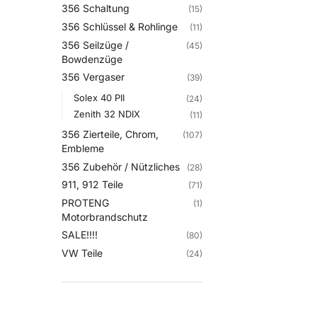
356 Schaltung
(15)
356 Schlüssel & Rohlinge
(11)
356 Seilzüge /
(45)
Bowdenzüge
356 Vergaser
(39)
Solex 40 PII
(24)
Zenith 32 NDIX
(11)
356 Zierteile, Chrom,
(107)
Embleme
356 Zubehör / Nützliches
(28)
911, 912 Teile
(71)
PROTENG
(1)
Motorbrandschutz
SALE!!!!
(80)
VW Teile
(24)