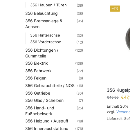
356 Hauben / Türen
(38)
-4%
356 Beleuchtung
(38)
356 Bremsanlage &
(95)
Achsen
356 Hinterachse
(32)
356 Vorderachse
(42)
356 Dichtungen /
(123)
Gummiteile
356 Elektrik
(138)
356 Fahrwerk
(72)
356 Felgen
(6)
356 Gebrauchtteile / NOS
(16)
356 Kugel
356 Getriebe
(30)
€
47
€
49,90
356 Glas / Scheiben
(7)
Enthält 20%
356 Hand- und
(25)
zzgl.
Versan
Fußhebelwerk
Lieferzeit: Sof
356 Heizung / Auspuff
(18)
356 Innenauststattung
(176)