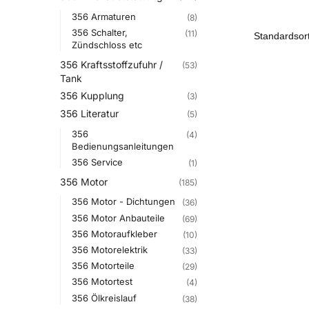
356 Armaturen
(8)
356 Schalter,
(11)
Zündschloss etc
356 Kraftsstoffzufuhr /
(53)
Tank
356 Kupplung
(3)
356 Literatur
(5)
356
(4)
Bedienungsanleitungen
356 Service
(1)
356 Motor
(185)
356 Motor - Dichtungen
(36)
356 Motor Anbauteile
(69)
356 Motoraufkleber
(10)
356 Motorelektrik
(33)
356 Motorteile
(29)
356 Motortest
(4)
356 Ölkreislauf
(38)