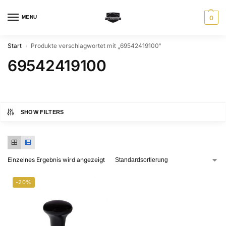
MENU
0
Start
Produkte verschlagwortet mit „69542419100“
/
69542419100
SHOW FILTERS
Einzelnes Ergebnis wird angezeigt
-20%