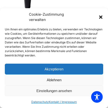
Cookie-Zustimmung
verwalten
356 B und C Schaltknopf,
Um Ihnen ein optimales Erlebnis zu bieten, verwenden wir Technologien
Schaltknauf schwarz
wie Cookies, um Geräteinformationen zu speichern und/oder darauf
€
79,90
€
99,90
inkl. Mwst
zuzugreifen. Wenn Sie diesen Technologien zustimmen, können wir
Daten wie das Surfverhalten oder eindeutige IDs auf dieser Website
Enthält 20% Mwst
verarbeiten. Wenn Sie ihre Zustimmung nicht erteilen oder
zzgl.
Versand
zurückziehen, können bestimmte Merkmale und Funktionen
Lieferzeit: Sofort lieferbar
beeinträchtigt werden.
In den Warenkorb
Akzeptieren
Add to Compare
Ablehnen
Add to Wishlist
Einstellungen ansehen
Einzelnes Ergebnis wird angezeigt
Datenschutz
Kontakt / Impressum