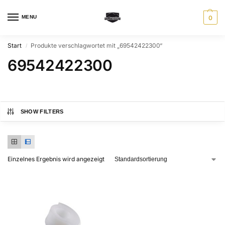
MENU
0
Start
Produkte verschlagwortet mit „69542422300“
/
69542422300
SHOW FILTERS
Einzelnes Ergebnis wird angezeigt