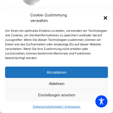
Cookie-Zustimmung
verwalten
356 BT5 – C Buchse für
Um Ihnen ein optimales Erlebnis zu bieten, verwenden wir Technologien
Schaltstangenkupplung
wie Cookies, um Geräteinformationen zu speichern und/oder darauf
€
5,90
inkl. Mwst
zuzugreifen. Wenn Sie diesen Technologien zustimmen, können wir
Daten wie das Surfverhalten oder eindeutige IDs auf dieser Website
Enthält 20% Mwst
verarbeiten. Wenn Sie ihre Zustimmung nicht erteilen oder
zzgl.
Versand
zurückziehen, können bestimmte Merkmale und Funktionen
Lieferzeit: Sofort lieferbar
beeinträchtigt werden.
In den Warenkorb
Akzeptieren
Add to Compare
Ablehnen
Add to Wishlist
Einstellungen ansehen
Einzelnes Ergebnis wird angezeigt
Datenschutz
Kontakt / Impressum