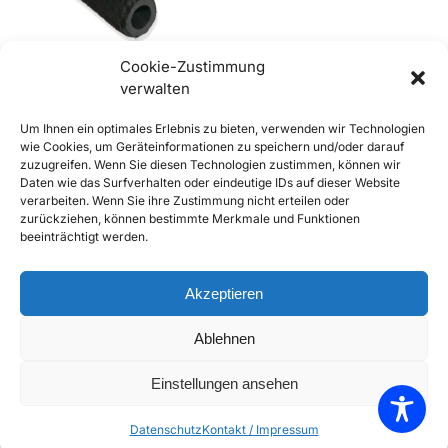
Cookie-Zustimmung
verwalten
356 Kraftsstoffschlauch /
Um Ihnen ein optimales Erlebnis zu bieten, verwenden wir Technologien
Benzinschlauch 8mm innen,
wie Cookies, um Geräteinformationen zu speichern und/oder darauf
Gewebe, DIN 73397
zuzugreifen. Wenn Sie diesen Technologien zustimmen, können wir
€
12,90
inkl. Mwst
Daten wie das Surfverhalten oder eindeutige IDs auf dieser Website
Enthält 20% Mwst
verarbeiten. Wenn Sie ihre Zustimmung nicht erteilen oder
zzgl.
Versand
zurückziehen, können bestimmte Merkmale und Funktionen
beeinträchtigt werden.
Lieferzeit: Sofort lieferbar
In den Warenkorb
Akzeptieren
Add to Compare
Ablehnen
Add to Wishlist
Einstellungen ansehen
Einzelnes Ergebnis wird angezeigt
Datenschutz
Kontakt / Impressum