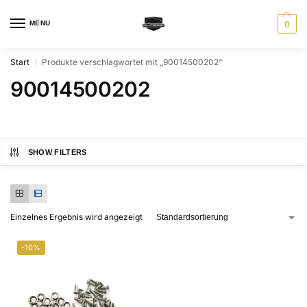
MENU
0
Start
Produkte verschlagwortet mit „90014500202“
/
90014500202
SHOW FILTERS
Einzelnes Ergebnis wird angezeigt
-10%