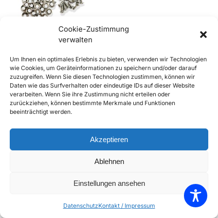
Cookie-Zustimmung
verwalten
356 Schraubenset
Um Ihnen ein optimales Erlebnis zu bieten, verwenden wir Technologien
Kofferraumdeckeldichtung
wie Cookies, um Geräteinformationen zu speichern und/oder darauf
€
17,90
€
19,90
inkl. Mwst
zuzugreifen. Wenn Sie diesen Technologien zustimmen, können wir
Daten wie das Surfverhalten oder eindeutige IDs auf dieser Website
Enthält 20% Mwst
verarbeiten. Wenn Sie ihre Zustimmung nicht erteilen oder
zzgl.
Versand
zurückziehen, können bestimmte Merkmale und Funktionen
Lieferzeit: Sofort lieferbar
beeinträchtigt werden.
In den Warenkorb
Akzeptieren
Add to Compare
Ablehnen
Add to Wishlist
Einstellungen ansehen
Einzelnes Ergebnis wird angezeigt
Datenschutz
Kontakt / Impressum