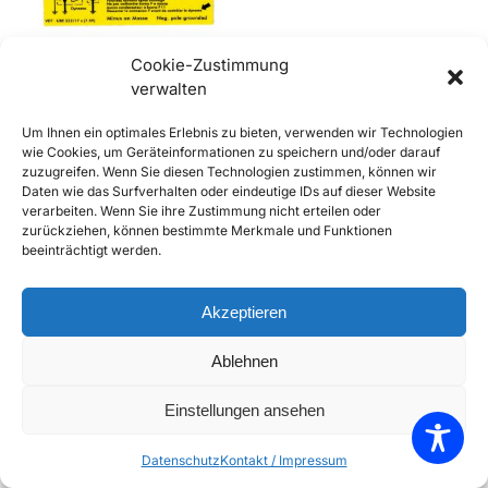
Cookie-Zustimmung
verwalten
356 Aufkleber Bosch
Um Ihnen ein optimales Erlebnis zu bieten, verwenden wir Technologien
Spannungsregler (59-64)
wie Cookies, um Geräteinformationen zu speichern und/oder darauf
€
6,90
€
7,90
inkl. Mwst
zuzugreifen. Wenn Sie diesen Technologien zustimmen, können wir
Daten wie das Surfverhalten oder eindeutige IDs auf dieser Website
Enthält 20% Mwst
verarbeiten. Wenn Sie ihre Zustimmung nicht erteilen oder
zzgl.
Versand
zurückziehen, können bestimmte Merkmale und Funktionen
Lieferzeit: Sofort lieferbar
beeinträchtigt werden.
In den Warenkorb
Akzeptieren
Add to Compare
Ablehnen
Add to Wishlist
Einstellungen ansehen
Einzelnes Ergebnis wird angezeigt
Datenschutz
Kontakt / Impressum