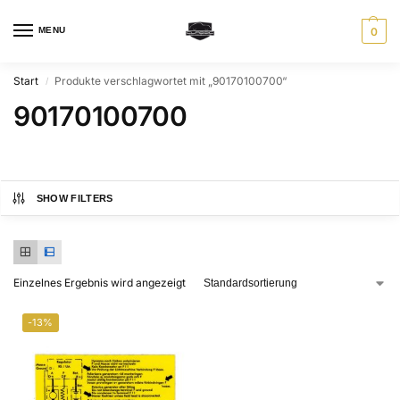
MENU
0
Start
Produkte verschlagwortet mit „90170100700“
/
90170100700
SHOW FILTERS
Einzelnes Ergebnis wird angezeigt
-13%