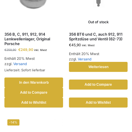
Out of stock
356 B, C, 911, 912, 914
356 BT6 und C, auch 912, 911
Lenkwellenlager, Original
Spritzdüse und Ventil (62-73)
Porsche
€
45,90
inkl. Mwst
€
249,90
€
259,90
inkl. Mwst
Enthält 20% Mwst
Enthält 20% Mwst
zzgl.
Versand
zzgl.
Versand
Weiterlesen
Lieferzeit: Sofort lieferbar
In den Warenkorb
Add to Compare
Add to Compare
Add to Wishlist
Add to Wishlist
-14%