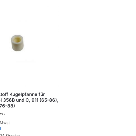
toff Kugelpfanne für
l 356B und C, 911 (65-86),
(76-88)
wst
 Mwst
d
. 24 Stunden