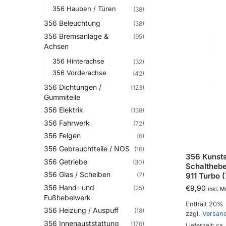
356 Hauben / Türen
(38)
356 Beleuchtung
(38)
356 Bremsanlage &
(95)
Achsen
356 Hinterachse
(32)
356 Vorderachse
(42)
356 Dichtungen /
(123)
Gummiteile
356 Elektrik
(138)
356 Fahrwerk
(72)
356 Felgen
(6)
356 Gebrauchtteile / NOS
(16)
356 Kunsts
356 Getriebe
(30)
Schalthebe
356 Glas / Scheiben
911 Turbo 
(7)
356 Hand- und
€
9,90
(25)
inkl. M
Fußhebelwerk
Enthält 20%
356 Heizung / Auspuff
(18)
zzgl.
Versan
356 Innenauststattung
(176)
Lieferzeit: ca