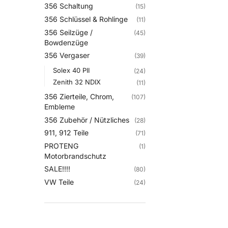
356 Schaltung
(15)
356 Schlüssel & Rohlinge
(11)
356 Seilzüge /
(45)
Bowdenzüge
356 Vergaser
(39)
Solex 40 PII
(24)
Zenith 32 NDIX
(11)
356 Zierteile, Chrom,
(107)
Embleme
356 Zubehör / Nützliches
(28)
911, 912 Teile
(71)
PROTENG
(1)
Motorbrandschutz
SALE!!!!
(80)
VW Teile
(24)