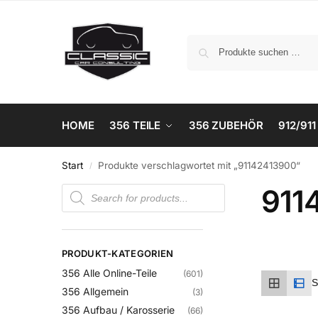
HOME
356 TEILE
356 ZUBEHÖR
912/911
Start
Produkte verschlagwortet mit „91142413900“
/
911
PRODUKT-KATEGORIEN
356 Alle Online-Teile
(601)
356 Allgemein
(3)
356 Aufbau / Karosserie
(66)