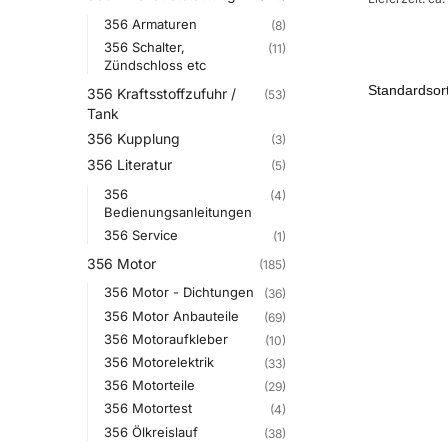
356 Armaturen
(8)
356 Schalter,
(11)
Zündschloss etc
356 Kraftsstoffzufuhr /
(53)
Tank
356 Kupplung
(3)
356 Literatur
(5)
356
(4)
Bedienungsanleitungen
356 Service
(1)
356 Motor
(185)
356 Motor - Dichtungen
(36)
356 Motor Anbauteile
(69)
356 Motoraufkleber
(10)
356 Motorelektrik
(33)
356 Motorteile
(29)
356 Motortest
(4)
356 Ölkreislauf
(38)