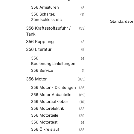
356 Armaturen
(8)
356 Schalter,
(11)
Zündschloss etc
356 Kraftsstoffzufuhr /
(53)
Tank
356 Kupplung
(3)
356 Literatur
(5)
356
(4)
Bedienungsanleitungen
356 Service
(1)
356 Motor
(185)
356 Motor - Dichtungen
(36)
356 Motor Anbauteile
(69)
356 Motoraufkleber
(10)
356 Motorelektrik
(33)
356 Motorteile
(29)
356 Motortest
(4)
356 Ölkreislauf
(38)