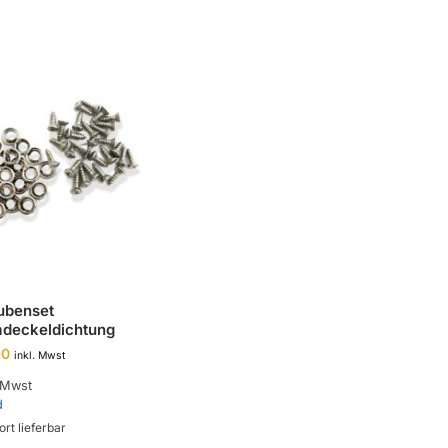
ubenset
mdeckeldichtung
90
inkl. Mwst
 Mwst
d
ort lieferbar