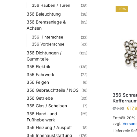
356 Hauben / Türen
(38)
-10%
356 Beleuchtung
(38)
356 Bremsanlage &
(95)
Achsen
356 Hinterachse
(32)
356 Vorderachse
(42)
356 Dichtungen /
(123)
Gummiteile
356 Elektrik
(138)
356 Fahrwerk
(72)
356 Felgen
(6)
356 Gebrauchtteile / NOS
(16)
356 Schra
356 Getriebe
(30)
Kofferrau
356 Glas / Scheiben
(7)
€
17,
€
19,90
356 Hand- und
(25)
Enthält 20%
Fußhebelwerk
zzgl.
Versan
356 Heizung / Auspuff
(18)
Lieferzeit: Sof
356 Innenauststattung
(176)