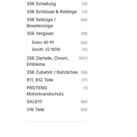
356 Schaltung
(15)
356 Schlüssel & Rohlinge
(11)
356 Seilzüge /
(45)
Bowdenzüge
356 Vergaser
(39)
Solex 40 PII
(24)
Zenith 32 NDIX
(11)
356 Zierteile, Chrom,
(107)
Embleme
356 Zubehör / Nützliches
(28)
911, 912 Teile
(71)
PROTENG
(1)
Motorbrandschutz
SALE!!!!
(80)
VW Teile
(24)