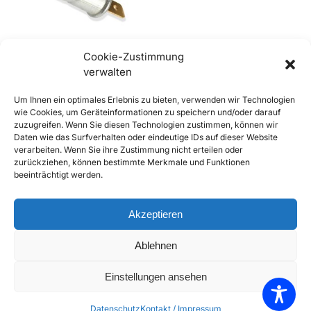
Cookie-Zustimmung
verwalten
356 / 912 / 911 Lampenfassung
für Instrument 1 pol.,
Um Ihnen ein optimales Erlebnis zu bieten, verwenden wir Technologien
Steckkontakt
wie Cookies, um Geräteinformationen zu speichern und/oder darauf
€
5,90
–
€
8,90
inkl. Mwst
zuzugreifen. Wenn Sie diesen Technologien zustimmen, können wir
Daten wie das Surfverhalten oder eindeutige IDs auf dieser Website
Enthält 20% Mwst
verarbeiten. Wenn Sie ihre Zustimmung nicht erteilen oder
(
€
175,00
/ cm)
zzgl.
Versand
zurückziehen, können bestimmte Merkmale und Funktionen
beeinträchtigt werden.
Lieferzeit: Sofort lieferbar
Ausführung wählen
Akzeptieren
Add to Compare
Ablehnen
Add to Wishlist
Einstellungen ansehen
Einzelnes Ergebnis wird angezeigt
Datenschutz
Kontakt / Impressum