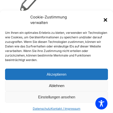
Cookie-Zustimmung
verwalten
Um Ihnen ein optimales Erlebnis zu bieten, verwenden wir Technologien
356 Auspuffdichtung bei
wie Cookies, um Geräteinformationen zu speichern und/oder darauf
Zylinderkopf
zuzugreifen. Wenn Sie diesen Technologien zustimmen, können wir
€
2,50
inkl. Mwst
Daten wie das Surfverhalten oder eindeutige IDs auf dieser Website
Enthält 20% Mwst
verarbeiten. Wenn Sie ihre Zustimmung nicht erteilen oder
zzgl.
Versand
zurückziehen, können bestimmte Merkmale und Funktionen
beeinträchtigt werden.
Lieferzeit: Sofort lieferbar
In den Warenkorb
Akzeptieren
Add to Compare
Ablehnen
Add to Wishlist
Einstellungen ansehen
Alle 3 Ergebnisse werden angezeigt
Datenschutz
Kontakt / Impressum