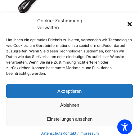
Cookie-Zustimmung
verwalten
356 A, B und C
Um Ihnen ein optimales Erlebnis zu bieten, verwenden wir Technologien
Teleskopantenne mit roter
wie Cookies, um Geräteinformationen zu speichern und/oder darauf
Spitze – Chrom
zuzugreifen. Wenn Sie diesen Technologien zustimmen, können wir
€
28,90
inkl. Mwst
Daten wie das Surfverhalten oder eindeutige IDs auf dieser Website
Enthält 20% Mwst
verarbeiten. Wenn Sie ihre Zustimmung nicht erteilen oder
zzgl.
Versand
zurückziehen, können bestimmte Merkmale und Funktionen
beeinträchtigt werden.
Lieferzeit: Sofort lieferbar
In den Warenkorb
Akzeptieren
Add to Compare
Ablehnen
Add to Wishlist
Einstellungen ansehen
Einzelnes Ergebnis wird angezeigt
Datenschutz
Kontakt / Impressum