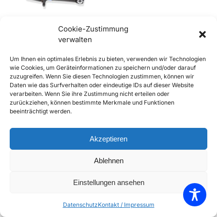
Cookie-Zustimmung
verwalten
912 / 911 Hauptbremszylinder
Um Ihnen ein optimales Erlebnis zu bieten, verwenden wir Technologien
ohne Behälter – 2 Anschlüsse
wie Cookies, um Geräteinformationen zu speichern und/oder darauf
€
99,90
€
139,90
inkl. Mwst
zuzugreifen. Wenn Sie diesen Technologien zustimmen, können wir
Daten wie das Surfverhalten oder eindeutige IDs auf dieser Website
Enthält 20% Mwst
verarbeiten. Wenn Sie ihre Zustimmung nicht erteilen oder
zzgl.
Versand
zurückziehen, können bestimmte Merkmale und Funktionen
Lieferzeit: Sofort lieferbar
beeinträchtigt werden.
In den Warenkorb
Akzeptieren
Add to Compare
Ablehnen
Add to Wishlist
Einstellungen ansehen
Einzelnes Ergebnis wird angezeigt
Datenschutz
Kontakt / Impressum