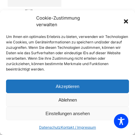
Cookie-Zustimmung
verwalten
Lampenfassung 6V / 12 V für 2
Um Ihnen ein optimales Erlebnis zu bieten, verwenden wir Technologien
Fadenlampe P21/5 BA15D
wie Cookies, um Geräteinformationen zu speichern und/oder darauf
€
8,90
€
11,90
inkl. Mwst
zuzugreifen. Wenn Sie diesen Technologien zustimmen, können wir
Daten wie das Surfverhalten oder eindeutige IDs auf dieser Website
Enthält 20% Mwst
verarbeiten. Wenn Sie ihre Zustimmung nicht erteilen oder
zzgl.
Versand
zurückziehen, können bestimmte Merkmale und Funktionen
Lieferzeit: Sofort lieferbar
beeinträchtigt werden.
In den Warenkorb
Akzeptieren
Add to Compare
Ablehnen
Add to Wishlist
Einstellungen ansehen
Einzelnes Ergebnis wird angezeigt
Datenschutz
Kontakt / Impressum