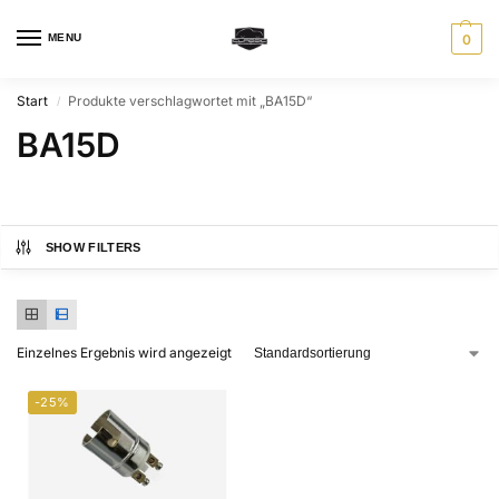
MENU
0
Start
Produkte verschlagwortet mit „BA15D“
/
BA15D
SHOW FILTERS
Einzelnes Ergebnis wird angezeigt
-25%