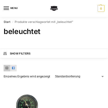
MENU
0
Start
Produkte verschlagwortet mit „beleuchtet“
/
beleuchtet
SHOW FILTERS
Einzelnes Ergebnis wird angezeigt