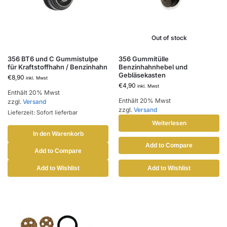
Out of stock
356 BT6 und C Gummistulpe
356 Gummitülle
für Kraftstoffhahn / Benzinhahn
Benzinhahnhebel und
Gebläsekasten
€
8,90
inkl. Mwst
€
4,90
inkl. Mwst
Enthält 20% Mwst
Enthält 20% Mwst
zzgl.
Versand
zzgl.
Versand
Lieferzeit: Sofort lieferbar
Weiterlesen
In den Warenkorb
Add to Compare
Add to Compare
Add to Wishlist
Add to Wishlist