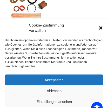
Cookie-Zustimmung
verwalten
356, 356A, 356B, 356C
Um Ihnen ein optimales Erlebnis zu bieten, verwenden wir Technologien
Benzinhahn, Kraftstoffhahn
wie Cookies, um Geräteinformationen zu speichern und/oder darauf
Reparatursatz
zuzugreifen. Wenn Sie diesen Technologien zustimmen, können wir
€
79,90
inkl. Mwst
Daten wie das Surfverhalten oder eindeutige IDs auf dieser Website
Enthält 20% Mwst
verarbeiten. Wenn Sie ihre Zustimmung nicht erteilen oder
zzgl.
Versand
zurückziehen, können bestimmte Merkmale und Funktionen
beeinträchtigt werden.
Lieferzeit: Sofort lieferbar
In den Warenkorb
Akzeptieren
Add to Compare
Ablehnen
Add to Wishlist
Einstellungen ansehen
Alle 3 Ergebnisse werden angezeigt